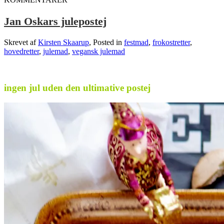
Jan Oskars julepostej
Skrevet af
Kirsten Skaarup
, Posted in
festmad
,
frokostretter
,
hovedretter
,
julemad
,
vegansk julemad
.
ingen jul uden den ultimative postej