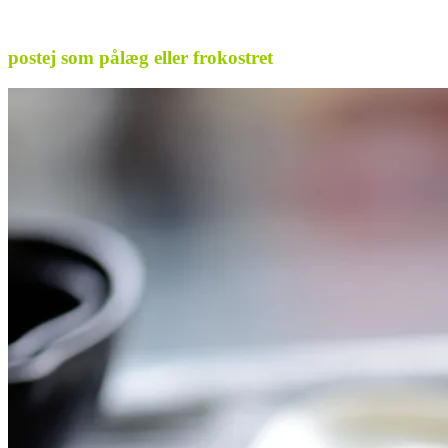
.
postej som pålæg eller frokostret