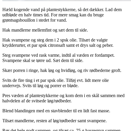
Hæld kogende vand på plantestykkerne, så det dækker. Lad dem
udbløde en halv times tid. For mere smag kan du bruge
grøntsagsbouillon i stedet for vand.
Hak mandlerne mellemfint og sæt dem til side.
Hak svampene og steg dem i 2 spsk olie. Tilsæt de valgte
krydderurter, et par spsk citronsaft samt et drys salt og peber.
Steg svampene ved rask varme, indtil al væden er fordampet.
Svampene skal se tørre ud. Sæt dem til side.
Skær porren i ringe, hak løg og hvidløg, og riv rødbederne groft.
Svits de fire ting i et par spsk olie. Tilføj evt. lidt mere olie
undervejs. Svits til løg og porrer er bløde.
Pres væden af plantestykkerne og kom dem i en skål sammen med
halvdelen af de svitsede løg/rødbeder.
Blend blandingen med en stavblender til en lidt fast masse.
Tilsæt mandlerne, resten af løg/rødbeder samt svampene.
Rør det hele godt sammen, og tilsæt ca. 75 g havregryn sammen