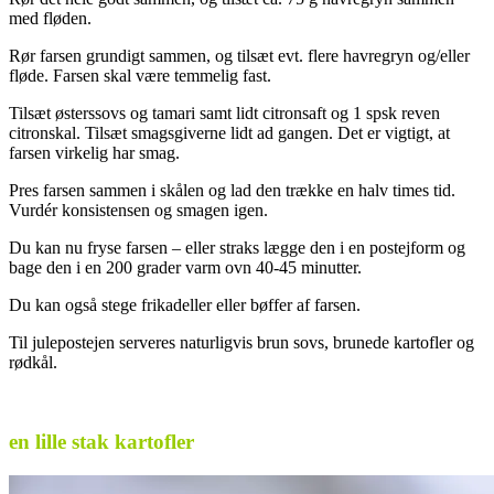
med fløden.
Rør farsen grundigt sammen, og tilsæt evt. flere havregryn og/eller
fløde. Farsen skal være temmelig fast.
Tilsæt østerssovs og tamari samt lidt citronsaft og 1 spsk reven
citronskal. Tilsæt smagsgiverne lidt ad gangen. Det er vigtigt, at
farsen virkelig har smag.
Pres farsen sammen i skålen og lad den trække en halv times tid.
Vurdér konsistensen og smagen igen.
Du kan nu fryse farsen – eller straks lægge den i en postejform og
bage den i en 200 grader varm ovn 40-45 minutter.
Du kan også stege frikadeller eller bøffer af farsen.
Til julepostejen serveres naturligvis brun sovs, brunede kartofler og
rødkål.
.
en lille stak kartofler