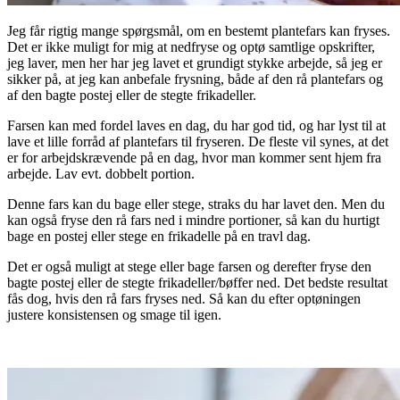
Jeg får rigtig mange spørgsmål, om en bestemt plantefars kan fryses.
Det er ikke muligt for mig at nedfryse og optø samtlige opskrifter,
jeg laver, men her har jeg lavet et grundigt stykke arbejde, så jeg er
sikker på, at jeg kan anbefale frysning, både af den rå plantefars og
af den bagte postej eller de stegte frikadeller.
Farsen kan med fordel laves en dag, du har god tid, og har lyst til at
lave et lille forråd af plantefars til fryseren. De fleste vil synes, at det
er for arbejdskrævende på en dag, hvor man kommer sent hjem fra
arbejde. Lav evt. dobbelt portion.
Denne fars kan du bage eller stege, straks du har lavet den. Men du
kan også fryse den rå fars ned i mindre portioner, så kan du hurtigt
bage en postej eller stege en frikadelle på en travl dag.
Det er også muligt at stege eller bage farsen og derefter fryse den
bagte postej eller de stegte frikadeller/bøffer ned. Det bedste resultat
fås dog, hvis den rå fars fryses ned. Så kan du efter optøningen
justere konsistensen og smage til igen.
.