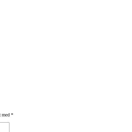
et med
*