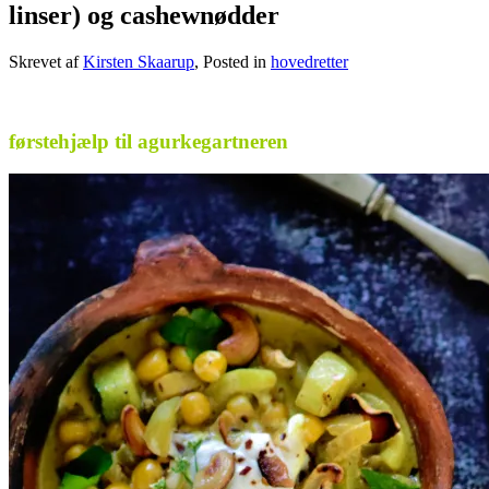
linser) og cashewnødder
Skrevet af
Kirsten Skaarup
, Posted in
hovedretter
.
førstehjælp til agurkegartneren