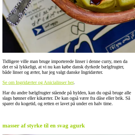
Tidligere ville man bruge importerede linser i denne curry, men da
det er så lykkeligt, at vi nu kan købe dansk dyrkede bælgfrugter,
både linser og ærter, har jeg valgt danske Ingridærter.
Se om Ingridærter og Anicialinser her
.
Har du andre bælgfrugter stående på hylden, kan du også bruge alle
slags bønner eller kikærter. De kan også være fra dåse eller brik. Så
sparer du kogetid, og retten er lavet på under en halv time.
.
masser af styrke til en svag agurk