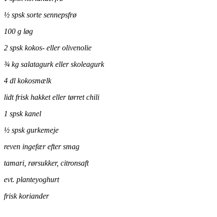
½ spsk sorte sennepsfrø
100 g løg
2 spsk kokos- eller olivenolie
¾ kg salatagurk eller skoleagurk
4 dl kokosmælk
lidt frisk hakket eller tørret chili
1 spsk kanel
½ spsk gurkemeje
reven ingefær efter smag
tamari, rørsukker, citronsaft
evt. planteyoghurt
frisk koriander