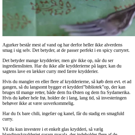
Agurker består mest af vand og har derfor heller ikke alverdens
smag i sig selv. Det betyder, at de passer perfekt i en spicy curryret.
Det betyder mange krydderier, men giv ikke op, når du ser
ingredienslisten. Har du ikke alle krydderierne på lager, kan du
sagtens lave en lækker curry med færre krydderier.
Hvis du mangler en eller flere af krydderierne, så køb dem evt. et ad
gangen, så du langsomt bygger et krydderi”bibliotek”op, der kan
bruges til mange retter, både dem fra Østen og dem fra Sydamerika.
Hvis du køber hele frø, holder de i lang, lang tid, så investeringen
behøver ikke at være uoverkommelig.
Har du fx bare chili, ingefær og kanel, får du stadig en smagfuld
curry.
Vil du kun investere i et enkelt glas krydderi, så vælg
blandingskrydderiet garam masala, der indeholder flere af de