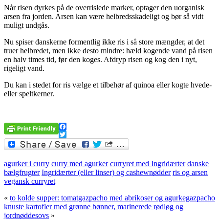
Når risen dyrkes på de overrislede marker, optager den uorganisk
arsen fra jorden. Arsen kan være helbredsskadeligt og bør så vidt
muligt undgås.
Nu spiser danskerne formentlig ikke ris i så store mængder, at det
truer helbredet, men ikke desto mindre: hæld kogende vand på risen
en halv times tid, før den koges. Afdryp risen og kog den i nyt,
rigeligt vand.
Du kan i stedet for ris vælge et tilbehør af quinoa eller kogte hvede-
eller speltkerner.
.
Facebook
Twitter
agurker i curry
curry med agurker
curryret med Ingridærter
danske
bælgfrugter
Ingridærter (eller linser) og cashewnødder
ris og arsen
vegansk curryret
«
to kolde supper: tomatgazpacho med abrikoser og agurkegazpacho
knuste kartofler med grønne bønner, marinerede rødløg og
jordnøddesovs
»