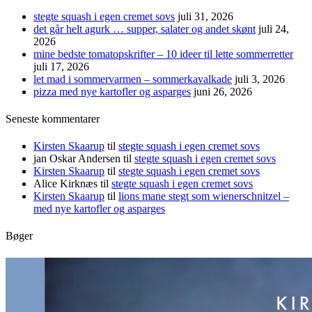
stegte squash i egen cremet sovs
juli 31, 2026
det går helt agurk … supper, salater og andet skønt
juli 24,
2026
mine bedste tomatopskrifter – 10 ideer til lette sommerretter
juli 17, 2026
let mad i sommervarmen – sommerkavalkade
juli 3, 2026
pizza med nye kartofler og asparges
juni 26, 2026
Seneste kommentarer
Kirsten Skaarup
til
stegte squash i egen cremet sovs
jan Oskar Andersen
til
stegte squash i egen cremet sovs
Kirsten Skaarup
til
stegte squash i egen cremet sovs
Alice Kirknæs
til
stegte squash i egen cremet sovs
Kirsten Skaarup
til
lions mane stegt som wienerschnitzel –
med nye kartofler og asparges
Bøger