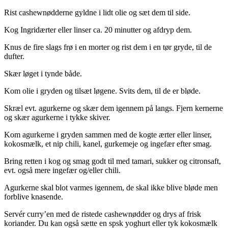
Rist cashewnødderne gyldne i lidt olie og sæt dem til side.
Kog Ingridærter eller linser ca. 20 minutter og afdryp dem.
Knus de fire slags frø i en morter og rist dem i en tør gryde, til de
dufter.
Skær løget i tynde både.
Kom olie i gryden og tilsæt løgene. Svits dem, til de er bløde.
Skræl evt. agurkerne og skær dem igennem på langs. Fjern kernerne
og skær agurkerne i tykke skiver.
Kom agurkerne i gryden sammen med de kogte ærter eller linser,
kokosmælk, et nip chili, kanel, gurkemeje og ingefær efter smag.
Bring retten i kog og smag godt til med tamari, sukker og citronsaft,
evt. også mere ingefær og/eller chili.
Agurkerne skal blot varmes igennem, de skal ikke blive bløde men
forblive knasende.
Servér curry’en med de ristede cashewnødder og drys af frisk
koriander. Du kan også sætte en spsk yoghurt eller tyk kokosmælk