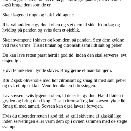
også bruge dem som de er.
Skær løgene i ringe og hak hvidløgene.
Rist valnødderne gyldne i olien og sæt dem til side. Kom løg og
hvidløg på panden og svits dem et øjeblik.
Skær svampene i skiver og kom dem på panden. Steg dem gyldne
ved rask varme. Tilsæt timian og citronsaft samt lidt salt og peber.
Du kan lave retten parat hertil i god tid, inden den skal serveres, evt.
dagen før.
Høvl fennikelen i tynde skiver. Brug gerne et mandolinjern.
Rør 2 spsk olivenolie med lidt citronsaft og smag til med salt, peber
og evt. et nip sukker. Vend fennikelen i dressingen.
Lav sovsen: svits løgene i olien, til de er let gyldne. Hæld fløden i
gryden og bring den i kog. Tilsæt citronsaft og lad sovsen tykne lidt.
Smag til med tamari. Sovsen kan også laves i forvejen.
Hvis du tilbereder retten i god tid, så grill skiverne af glaskål lige
inden serveringen eller varm dem op i ovnen sammen med de stegte
svampe.