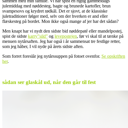
sammen med min familie. Vi har spist en rigtig gammeldags
julemiddag med nøddesteg, bagte og brunede kartofler, brun
svampesovs og krydret rødkål. Det er sjovt, at de klassiske
juletraditioner følger med, selv om der hverken er and eller
flæskesteg på bordet. Mon ikke også mange af jer har det sådan?
Men knapt har vi nydt den sidste bid nøddepaté eller mandelpostej,
spist de sidste
karry”sild”
og
levepostejen
, før vi skal til at tænke på
menuen nytårsaften. Jeg har også i år sammensat tre festlige retter,
som jeg håber, I vil nyde på årets sidste aften.
Som forret foreslår jeg nytårssuppen på fotoet ovenfor.
Se opskriften
her
.
sådan ser glaskål ud, når den går til fest