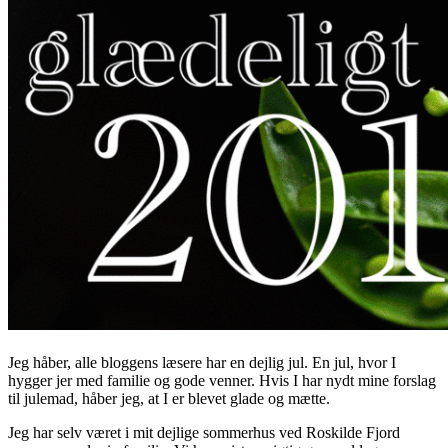
Jeg håber, alle bloggens læsere har en dejlig jul. En jul, hvor I
hygger jer med familie og gode venner. Hvis I har nydt mine forslag
til julemad, håber jeg, at I er blevet glade og mætte.
Jeg har selv været i mit dejlige sommerhus ved Roskilde Fjord