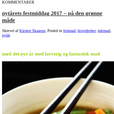
KOMMENTARER
nytårets festmiddag 2017 – på den grønne
måde
Skrevet af
Kirsten Skaarup
, Posted in
festmad
,
hovedretter
,
julemad
,
nytår
.
mød det nye år med farverig og fantastisk mad