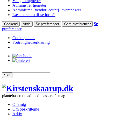
Vælg muligheder
Administrér tjenester
Administrer {vendor_count} leverandører
Læs mere om disse formål
Se
Godkend
Afvis
Se præferencer
Gem præferencer
præferencer
Cookiepolitik
Fortrolighedserklæring
Søg
plantebaseret mad med masser af smag
Om mig
Om opskrifterne
Arkiv