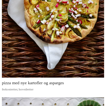
pizza med nye kartofler og asparges
frokostretter
,
hovedretter