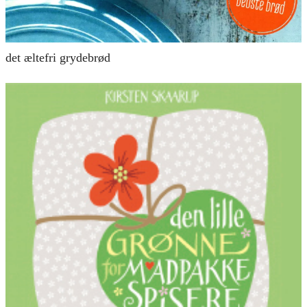
det æltefri grydebrød