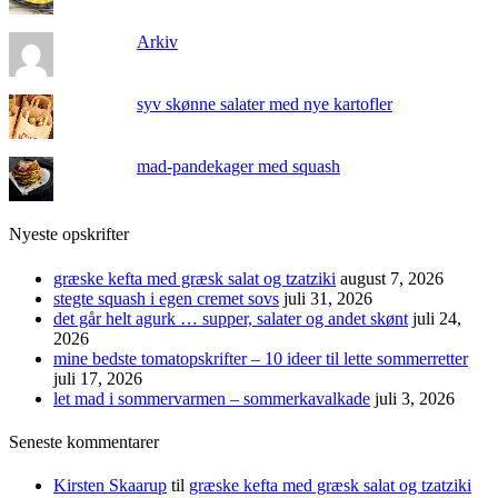
Arkiv
syv skønne salater med nye kartofler
mad-pandekager med squash
Nyeste opskrifter
græske kefta med græsk salat og tzatziki
august 7, 2026
stegte squash i egen cremet sovs
juli 31, 2026
det går helt agurk … supper, salater og andet skønt
juli 24,
2026
mine bedste tomatopskrifter – 10 ideer til lette sommerretter
juli 17, 2026
let mad i sommervarmen – sommerkavalkade
juli 3, 2026
Seneste kommentarer
Kirsten Skaarup
til
græske kefta med græsk salat og tzatziki