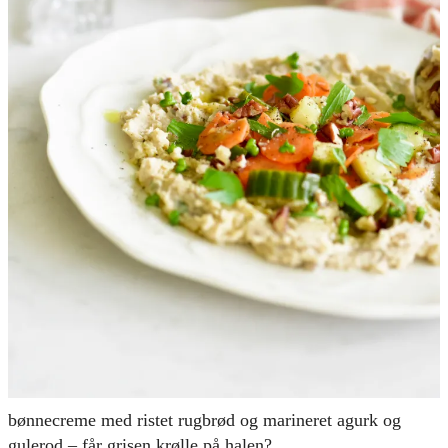
bønnecreme med ristet rugbrød og marineret agurk og
gulerod – får grisen krølle på halen?