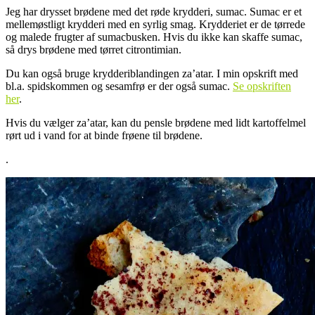
Jeg har drysset brødene med det røde krydderi, sumac. Sumac er et
mellemøstligt krydderi med en syrlig smag. Krydderiet er de tørrede
og malede frugter af sumacbusken. Hvis du ikke kan skaffe sumac,
så drys brødene med tørret citrontimian.
Du kan også bruge krydderiblandingen za’atar. I min opskrift med
bl.a. spidskommen og sesamfrø er der også sumac.
Se opskriften
her
.
Hvis du vælger za’atar, kan du pensle brødene med lidt kartoffelmel
rørt ud i vand for at binde frøene til brødene.
.