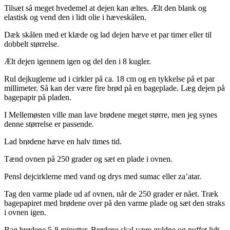
Tilsæt så meget hvedemel at dejen kan æltes. Ælt den blank og
elastisk og vend den i lidt olie i hæveskålen.
Dæk skålen med et klæde og lad dejen hæve et par timer eller til
dobbelt størrelse.
Ælt dejen igennem igen og del den i 8 kugler.
Rul dejkuglerne ud i cirkler på ca. 18 cm og en tykkelse på et par
millimeter. Så kan der være fire brød på en bageplade. Læg dejen på
bagepapir på pladen.
I Mellemøsten ville man lave brødene meget større, men jeg synes
denne størrelse er passende.
Lad brødene hæve en halv times tid.
Tænd ovnen på 250 grader og sæt en plade i ovnen.
Pensl dejcirklerne med vand og drys med sumac eller za’atar.
Tag den varme plade ud af ovnen, når de 250 grader er nået. Træk
bagepapiret med brødene over på den varme plade og sæt den straks
i ovnen igen.
Bag brødene 5-8 minutter. Brødene skal være gyldne og puffet lidt