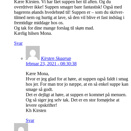
Kære Kirsten. Vi har fået suppen her til aften. Og du
overdriver ikke! Suppen smager bare fantastisk! Også med
bagerens ølands hvedebrød til! Suppen er – som du skriver-
tilmed nem og hurtig at lave, så den vil blive et fast indslag i
fremtidige middage hos os.
Og tak for dine mange forslag til skøn mad.
Kærlig hilsen Mona.
Svar
Kirsten Skaarup
februar 23, 2021 - 08:30:38
Kære Mona,
Hvor er jeg glad for at høre, at suppen også faldt i smag
hos jer. For man tror jo næppe, at en så enkel suppe kan
smage så godt.
Det er dejligt at høre, at suppen er kommet på menuen.
Og så siger jeg selv tak. Det er en stor fornøjelse at
levere opskrifter!
Kh Kirsten
Svar