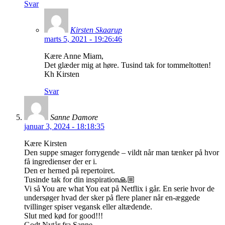
Svar
Kirsten Skaarup
marts 5, 2021 - 19:26:46
Kære Anne Miam,
Det glæder mig at høre. Tusind tak for tommeltotten!
Kh Kirsten
Svar
Sanne Damore
januar 3, 2024 - 18:18:35
Kære Kirsten
Den suppe smager forrygende – vildt når man tænker på hvor
få ingredienser der er i.
Den er herned på repertoiret.
Tusinde tak for din inspiration🙏🏼
Vi så You are what You eat på Netflix i går. En serie hvor de
undersøger hvad der sker på flere planer når en-æggede
tvillinger spiser vegansk eller altædende.
Slut med kød for good!!!
Godt Nytår fra Sanne