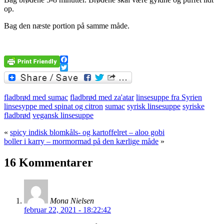
op.
Bag den næste portion på samme måde.
.
Facebook
Twitter
fladbrød med sumac
fladbrød med za'atar
linsesuppe fra Syrien
linsesyppe med spinat og citron
sumac
syrisk linsesuppe
syriske
fladbrød
vegansk linsesuppe
«
spicy indisk blomkåls- og kartoffelret – aloo gobi
boller i karry – mormormad på den kærlige måde
»
16 Kommentarer
Mona Nielsen
februar 22, 2021 - 18:22:42