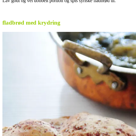
Lav godt og vel dobbelt portion og spis syriske fladbrød til.
.
fladbrød med krydring