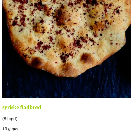
syriske fladbrød
(8 brød)
10 g gær