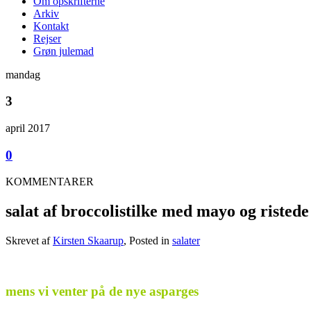
Om opskrifterne
Arkiv
Kontakt
Rejser
Grøn julemad
mandag
3
april 2017
0
KOMMENTARER
salat af broccolistilke med mayo og risted
Skrevet af
Kirsten Skaarup
, Posted in
salater
.
mens vi venter på de nye asparges