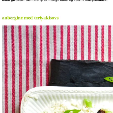
.
aubergine med teriyakisovs