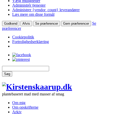
Vælg muligheder
Administrér tjenester
Administrer {vendor_count} leverandører
Læs mere om disse formål
Se
Godkend
Afvis
Se præferencer
Gem præferencer
præferencer
Cookiepolitik
Fortrolighedserklæring
Søg
plantebaseret mad med masser af smag
Om mig
Om opskrifterne
Arkiv