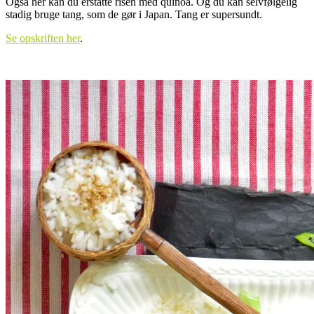
Også her kan du erstatte risen med quinoa. Og du kan selvfølgelig
stadig bruge tang, som de gør i Japan. Tang er supersundt.
Se opskriften her
.
.