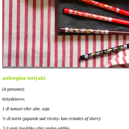
aubergine teriyaki
(4 personer)
teriyakisovs:
1 dl tamari eller alm. soja
½ dl mirin (japansk sød risvin)- kan erstattes af sherry
2-3 spsk riseddike eller anden eddike