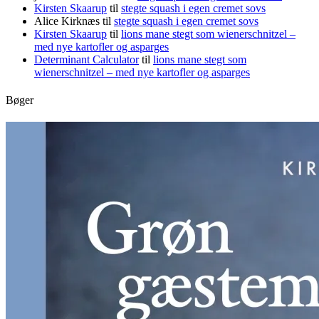
Kirsten Skaarup
til
stegte squash i egen cremet sovs
Alice Kirknæs
til
stegte squash i egen cremet sovs
Kirsten Skaarup
til
lions mane stegt som wienerschnitzel –
med nye kartofler og asparges
Determinant Calculator
til
lions mane stegt som
wienerschnitzel – med nye kartofler og asparges
Bøger