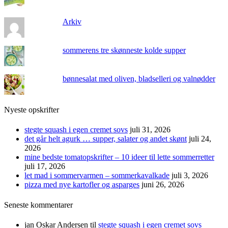
Arkiv
sommerens tre skønneste kolde supper
bønnesalat med oliven, bladselleri og valnødder
Nyeste opskrifter
stegte squash i egen cremet sovs
juli 31, 2026
det går helt agurk … supper, salater og andet skønt
juli 24,
2026
mine bedste tomatopskrifter – 10 ideer til lette sommerretter
juli 17, 2026
let mad i sommervarmen – sommerkavalkade
juli 3, 2026
pizza med nye kartofler og asparges
juni 26, 2026
Seneste kommentarer
jan Oskar Andersen
til
stegte squash i egen cremet sovs