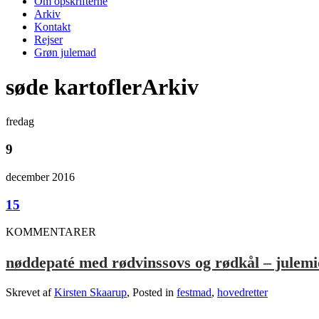
Om opskrifterne
Arkiv
Kontakt
Rejser
Grøn julemad
søde kartoflerArkiv
fredag
9
december 2016
15
KOMMENTARER
nøddepaté med rødvinssovs og rødkål – julem
Skrevet af
Kirsten Skaarup
, Posted in
festmad
,
hovedretter
…