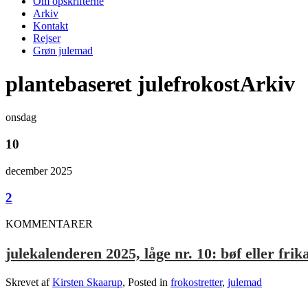
Om opskrifterne
Arkiv
Kontakt
Rejser
Grøn julemad
plantebaseret julefrokostArkiv
onsdag
10
december 2025
2
KOMMENTARER
julekalenderen 2025, låge nr. 10: bøf eller frik
Skrevet af
Kirsten Skaarup
, Posted in
frokostretter
,
julemad
.