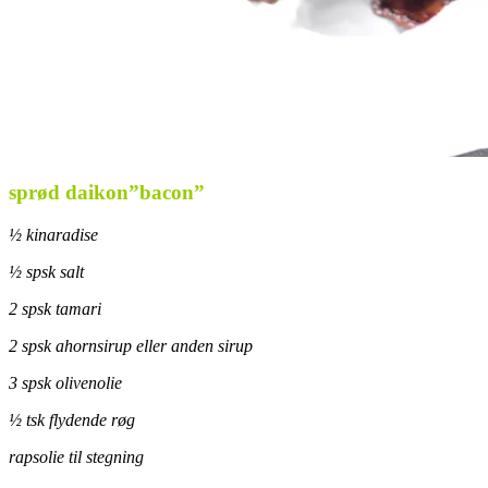
sprød daikon”bacon”
½ kinaradise
½ spsk salt
2 spsk tamari
2 spsk ahornsirup eller anden sirup
3 spsk olivenolie
½ tsk flydende røg
rapsolie til stegning