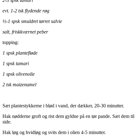
2-3 spsk tamari
evt. 1-2 tsk flydende røg
½-1
spsk smuldret tørret salvie
salt, friskkværnet peber
topping:
1 spsk plantefløde
1 spsk tamari
1 spsk olivenolie
2 tsk maizenamel
Sæt plantestykkerne i blød i vand, der dækker, 20-30 minutter.
Hak nødderne groft og rist dem gyldne på en tør pande. Sæt dem til
side.
Hak løg og hvidløg og svits dem i olien 4-5 minutter.