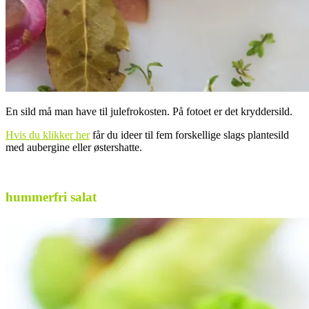
En sild må man have til julefrokosten. På fotoet er det kryddersild.
Hvis du klikker her
får du ideer til fem forskellige slags plantesild
med aubergine eller østershatte.
..
hummerfri salat