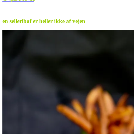
.
en selleribøf er heller ikke af vejen