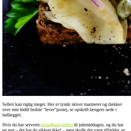
Selleri kan rigtig meget. Her er tynde skiver marineret og dækker
over min hidtil bedste “lever”postej, se opskrift længere nede i
indlægget.
Hvis du har serveret
hasselback-selleri
til julemiddagen, og du har
en rest – det har du sikkert ikke! – men skulle det være tilfældet, er