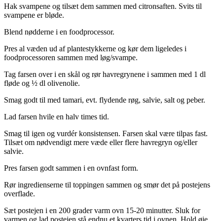
Hak svampene og tilsæt dem sammen med citronsaften. Svits til
svampene er bløde.
Blend nødderne i en foodprocessor.
Pres al væden ud af plantestykkerne og kør dem ligeledes i
foodprocessoren sammen med løg/svampe.
Tag farsen over i en skål og rør havregrynene i sammen med 1 dl
fløde og ½ dl olivenolie.
Smag godt til med tamari, evt. flydende røg, salvie, salt og peber.
Lad farsen hvile en halv times tid.
Smag til igen og vurdér konsistensen. Farsen skal være tilpas fast.
Tilsæt om nødvendigt mere væde eller flere havregryn og/eller
salvie.
Pres farsen godt sammen i en ovnfast form.
Rør ingredienserne til toppingen sammen og smør det på postejens
overflade.
Sæt postejen i en 200 grader varm ovn 15-20 minutter. Sluk for
varmen og lad postejen stå endnu et kvarters tid i ovnen. Hold øje