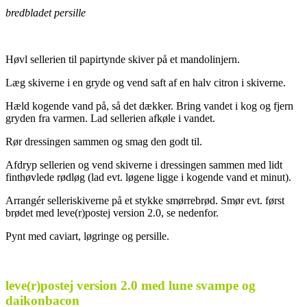
bredbladet persille
Høvl sellerien til papirtynde skiver på et mandolinjern.
Læg skiverne i en gryde og vend saft af en halv citron i skiverne.
Hæld kogende vand på, så det dækker. Bring vandet i kog og fjern
gryden fra varmen. Lad sellerien afkøle i vandet.
Rør dressingen sammen og smag den godt til.
Afdryp sellerien og vend skiverne i dressingen sammen med lidt
finthøvlede rødløg (lad evt. løgene ligge i kogende vand et minut).
Arrangér selleriskiverne på et stykke smørrebrød. Smør evt. først
brødet med leve(r)postej version 2.0, se nedenfor.
Pynt med caviart, løgringe og persille.
.
leve(r)postej version 2.0 med lune svampe og
daikonbacon