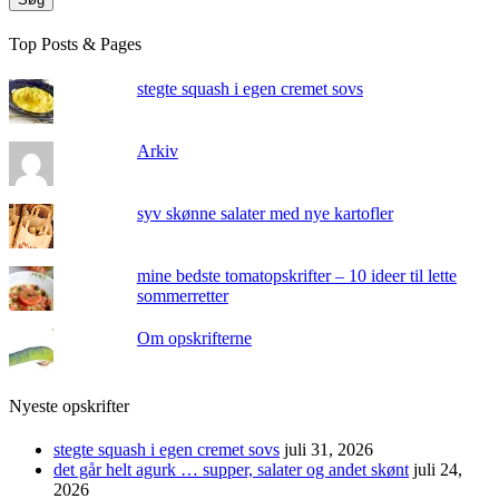
Top Posts & Pages
stegte squash i egen cremet sovs
Arkiv
syv skønne salater med nye kartofler
mine bedste tomatopskrifter – 10 ideer til lette
sommerretter
Om opskrifterne
Nyeste opskrifter
stegte squash i egen cremet sovs
juli 31, 2026
det går helt agurk … supper, salater og andet skønt
juli 24,
2026