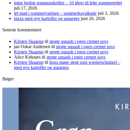
mine bedste tomatopskrifter – 10 ideer til lette sommerretter
juli 17, 2026
let mad i sommervarmen – sommerkavalkade
juli 3, 2026
pizza med nye kartofler og asparges
juni 26, 2026
Seneste kommentarer
Kirsten Skaarup
til
stegte squash i egen cremet sovs
jan Oskar Andersen
til
stegte squash i egen cremet sovs
Kirsten Skaarup
til
stegte squash i egen cremet sovs
Alice Kirknæs
til
stegte squash i egen cremet sovs
Kirsten Skaarup
til
lions mane stegt som wienerschnitzel –
med nye kartofler og asparges
Bøger