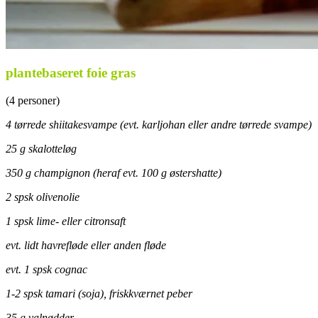
plantebaseret foie gras
(4 personer)
4 tørrede shiitakesvampe (evt. karljohan eller andre tørrede svampe)
25 g skalotteløg
350 g champignon (heraf evt. 100 g
østershatte)
2 spsk olivenolie
1 spsk lime- eller citronsaft
evt. lidt havrefløde eller anden fløde
evt. 1 spsk cognac
1-2 spsk tamari (soja), friskkværnet peber
35 g valnødder