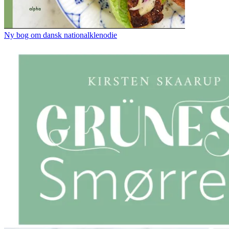
Ny bog om dansk nationalklenodie