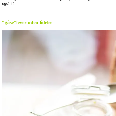
også i år.
..
“gåse”lever uden lidelse