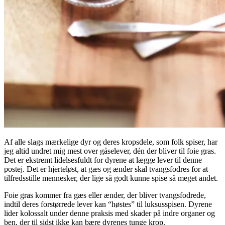
Af alle slags mærkelige dyr og deres kropsdele, som folk spiser, har
jeg altid undret mig mest over gåselever, dén der bliver til foie gras.
Det er ekstremt lidelsesfuldt for dyrene at lægge lever til denne
postej. Det er hjerteløst, at gæs og ænder skal tvangsfodres for at
tilfredsstille mennesker, der lige så godt kunne spise så meget andet.
Foie gras kommer fra gæs eller ænder, der bliver tvangsfodrede,
indtil deres forstørrede lever kan “høstes” til luksusspisen. Dyrene
lider kolossalt under denne praksis med skader på indre organer og
ben, der til sidst ikke kan bære dyrenes tunge krop.