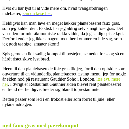
Hvis du har lyst til at vide mere om, hvad tvangsfodringen
indebærer,
kan du læse her.
Heldigvis kan man lave en meget lækker plantebaseret faux gras,
som jeg kalder den. Faktisk har jeg aldrig selv smagt foie gras. Det
var uden for min økonomiske rækkevidde, da jeg stadig spiste kød.
Derfor kender jeg ikke smagen, men her kommer en lille sag, som
jeg godt tør sige, smager skønt!
Spis gerne en lidt sødlig kompot til postejen, se nedenfor – og så en
hårdt ristet skive lyst brød.
Ideen til den plantebaserede foie gras fik jeg, fordi den optrådte som
ouverture til en vidunderlig plantebaseret tasting menu, jeg for nogle
år siden nød på restaurant Gauthier Soho i London,
læs evt. mere
her
. I øvrigt er Restaurant Gauthier siden blevet rent plantebaseret –
en trend der heldigvis breder sig blandt toprestauranter.
Retten passer som led i en frokost eller som forret til jule- eller
nytårsmiddagen.
.
nyd faux gras med pærekompot