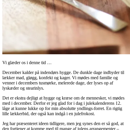
Vi glæder os i denne tid …
December kalder på indendørs hygge. De dunkle dage indbyder til
lækker mad, gløgg, konfekt og kager. Vi mødes med familie og
venner i decembers tusmørke, melerede dage, der lyses op af
lyskæder og stearinlys.
Det er ekstra dejligt at hygge og kræse om de mennesker, vi mødes
med i december. Derfor er jeg glad for i dag i julekalenderens 12.
låge at kunne lukke op for min absolutte yndlings-forret. En rigtig
lille lækkerbid, der også kan indgå i en julefrokost.
Jeg har præsenteret ideen tidligere, men jeg synes den er så god, at
den fortjener at komme med til mange af julens arrangementer –