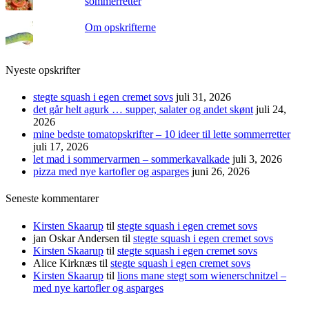
sommerretter
Om opskrifterne
Nyeste opskrifter
stegte squash i egen cremet sovs
juli 31, 2026
det går helt agurk … supper, salater og andet skønt
juli 24,
2026
mine bedste tomatopskrifter – 10 ideer til lette sommerretter
juli 17, 2026
let mad i sommervarmen – sommerkavalkade
juli 3, 2026
pizza med nye kartofler og asparges
juni 26, 2026
Seneste kommentarer
Kirsten Skaarup
til
stegte squash i egen cremet sovs
jan Oskar Andersen
til
stegte squash i egen cremet sovs
Kirsten Skaarup
til
stegte squash i egen cremet sovs
Alice Kirknæs
til
stegte squash i egen cremet sovs
Kirsten Skaarup
til
lions mane stegt som wienerschnitzel –
med nye kartofler og asparges