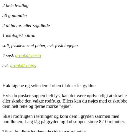
2 hele hvidløg
50 g mandler
2 dl havre- eller sojafløde
1 økologisk citron
salt, friskkværnet peber, evt. frisk ingefær
4 spsk
grønkålspesto
evt.
grønkålschips
.
Hak løgene og svits dem i olien til de er let gyldne.
Hvis du ønsker suppen helt lys, kan det være nødvendigt at skrælle
eller skrabe den valgte rodfrugt. Ellers kan du nøjes med et skrubbe
dem helt rene og fjerne mørke ”øjne”.
Skær rodfrugten i terninger og kom dem i gryden sammen med
bouillonen. Læg låg på gryden og lad suppen simre 8-10 minutter.
Tilsæt hvidløgsfeddene de sidste par minutter.