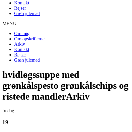
Kontakt
Rejser
Grøn julemad
MENU
Om mig
Om opskrifterne
Arkiv
Kontakt
Rejser
Grøn julemad
hvidløgssuppe med
grønkålspesto grønkålschips og
ristede mandlerArkiv
fredag
19