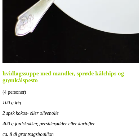
hvidløgssuppe med mandler, sprøde kålchips og
grønkålspesto
(4 personer)
100 g løg
2 spsk kokos- eller olivenolie
400 g jordskokker, persillerødder eller kartofler
ca. 8 dl grøntsagsbouillon