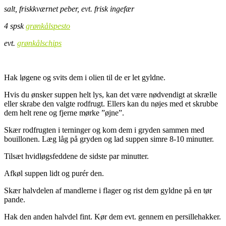
salt, friskkværnet peber, evt. frisk ingefær
4 spsk
grønkålspesto
evt.
grønkålschips
.
Hak løgene og svits dem i olien til de er let gyldne.
Hvis du ønsker suppen helt lys, kan det være nødvendigt at skrælle
eller skrabe den valgte rodfrugt. Ellers kan du nøjes med et skrubbe
dem helt rene og fjerne mørke ”øjne”.
Skær rodfrugten i terninger og kom dem i gryden sammen med
bouillonen. Læg låg på gryden og lad suppen simre 8-10 minutter.
Tilsæt hvidløgsfeddene de sidste par minutter.
Afkøl suppen lidt og purér den.
Skær halvdelen af mandlerne i flager og rist dem gyldne på en tør
pande.
Hak den anden halvdel fint. Kør dem evt. gennem en persillehakker.