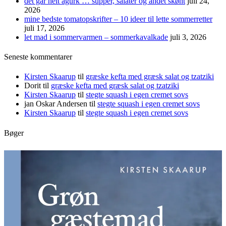
det går helt agurk … supper, salater og andet skønt
juli 24,
2026
mine bedste tomatopskrifter – 10 ideer til lette sommerretter
juli 17, 2026
let mad i sommervarmen – sommerkavalkade
juli 3, 2026
Seneste kommentarer
Kirsten Skaarup
til
græske kefta med græsk salat og tzatziki
Dorit
til
græske kefta med græsk salat og tzatziki
Kirsten Skaarup
til
stegte squash i egen cremet sovs
jan Oskar Andersen
til
stegte squash i egen cremet sovs
Kirsten Skaarup
til
stegte squash i egen cremet sovs
Bøger