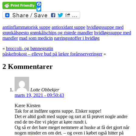
Facebook
Twitter
antiinflammatorisk suppe
antioxidant suppe
hvidløgssuppe med
grønkålspesto grønkålschips og ristede mandler
hvidløgssuppe med
mandler
mad som medicin
næringsstoffer i hvidløg
«
broccoli- og bønnegratin
påskefrokost – elleve bud på lækre forårsserveringer
»
2 Kommentarer
Lotte Obbekjer
marts 19, 2021 - 09:50:43
Kære Kirsten
Tak for at indføre ugens suppe. Elsker suppe!
Det er altid godt med suppe og rart at få prøvet nogle andre
end de tre-fire vi plejer at køre rundt i.
Og så er det bare meget nemmere at huske at få det gjort når
nogen minder en om det. – og oven i købet også hitter på