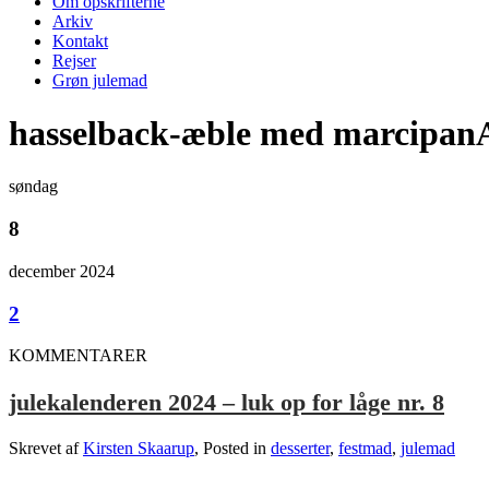
Om opskrifterne
Arkiv
Kontakt
Rejser
Grøn julemad
hasselback-æble med marcipan
søndag
8
december 2024
2
KOMMENTARER
julekalenderen 2024 – luk op for låge nr. 8
Skrevet af
Kirsten Skaarup
, Posted in
desserter
,
festmad
,
julemad
.