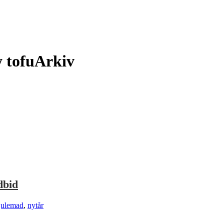
y tofuArkiv
dbid
julemad
,
nytår