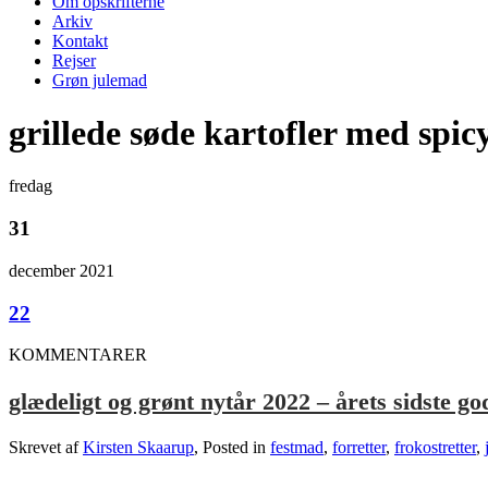
Om opskrifterne
Arkiv
Kontakt
Rejser
Grøn julemad
grillede søde kartofler med spic
fredag
31
december 2021
22
KOMMENTARER
glædeligt og grønt nytår 2022 – årets sidste go
Skrevet af
Kirsten Skaarup
, Posted in
festmad
,
forretter
,
frokostretter
,
.