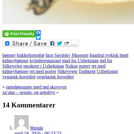
Facebook
Twitter
bønner
bukkehornsfrø
Igor Savitsky Museum
Istanbul tyrkisk brød
kidneybønner
kvinderestaurant
mad fra Uzbekistan
md fra
Silkevejen
moskeer i Uzbekistan
Nukus
porrer
ret med
kidneybønner
ret med porrer
Silkevejen
Tashkent
Uzbekistan
vegansk hovedret
vegetarisk hovedret
«
ramsløgsuppe med rød skovsyre
za’atar – sesam- og urtedrys
»
14 Kommentarer
Wanda
april 18, 2016 - 06:23:23