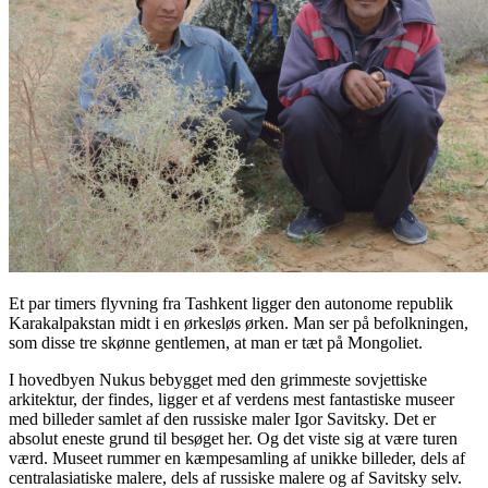
Et par timers flyvning fra Tashkent ligger den autonome republik
Karakalpakstan midt i en ørkesløs ørken. Man ser på befolkningen,
som disse tre skønne gentlemen, at man er tæt på Mongoliet.
I hovedbyen Nukus bebygget med den grimmeste sovjettiske
arkitektur, der findes, ligger et af verdens mest fantastiske museer
med billeder samlet af den russiske maler Igor Savitsky. Det er
absolut eneste grund til besøget her. Og det viste sig at være turen
værd. Museet rummer en kæmpesamling af unikke billeder, dels af
centralasiatiske malere, dels af russiske malere og af Savitsky selv.