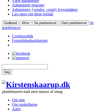
Vælg muligheder
Administrér tjenester
Administrer {vendor_count} leverandører
Læs mere om disse formål
Se
Godkend
Afvis
Se præferencer
Gem præferencer
præferencer
Cookiepolitik
Fortrolighedserklæring
Søg
plantebaseret mad med masser af smag
Om mig
Om opskrifterne
Arkiv