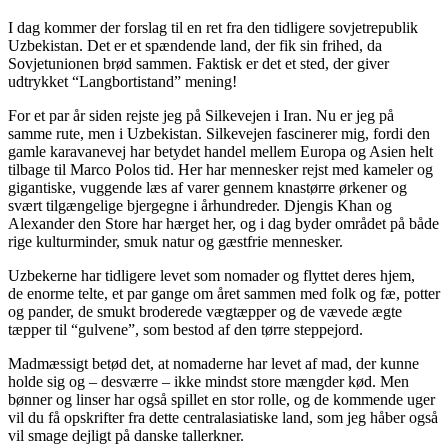
I dag kommer der forslag til en ret fra den tidligere sovjetrepublik
Uzbekistan. Det er et spændende land, der fik sin frihed, da
Sovjetunionen brød sammen. Faktisk er det et sted, der giver
udtrykket “Langbortistand” mening!
For et par år siden rejste jeg på Silkevejen i Iran. Nu er jeg på
samme rute, men i Uzbekistan. Silkevejen fascinerer mig, fordi den
gamle karavanevej har betydet handel mellem Europa og Asien helt
tilbage til Marco Polos tid. Her har mennesker rejst med kameler og
gigantiske, vuggende læs af varer gennem knastørre ørkener og
svært tilgængelige bjergegne i århundreder. Djengis Khan og
Alexander den Store har hærget her, og i dag byder området på både
rige kulturminder, smuk natur og gæstfrie mennesker.
Uzbekerne har tidligere levet som nomader og flyttet deres hjem,
de enorme telte, et par gange om året sammen med folk og fæ, potter
og pander, de smukt broderede vægtæpper og de vævede ægte
tæpper til “gulvene”, som bestod af den tørre steppejord.
Madmæssigt betød det, at nomaderne har levet af mad, der kunne
holde sig og – desværre – ikke mindst store mængder kød. Men
bønner og linser har også spillet en stor rolle, og de kommende uger
vil du få opskrifter fra dette centralasiatiske land, som jeg håber også
vil smage dejligt på danske tallerkner.