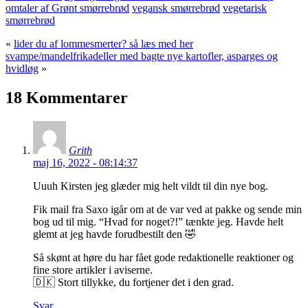
omtaler af Grønt smørrebrød
vegansk smørrebrød
vegetarisk
smørrebrød
«
lider du af lommesmerter? så læs med her
svampe/mandelfrikadeller med bagte nye kartofler, asparges og
hvidløg
»
18 Kommentarer
Grith
maj 16, 2022 - 08:14:37
Uuuh Kirsten jeg glæder mig helt vildt til din nye bog.
Fik mail fra Saxo igår om at de var ved at pakke og sende min
bog ud til mig. “Hvad for noget?!” tænkte jeg. Havde helt
glemt at jeg havde forudbestilt den 🤣
Så skønt at høre du har fået gode redaktionelle reaktioner og
fine store artikler i aviserne.
🇩🇰 Stort tillykke, du fortjener det i den grad.
Svar