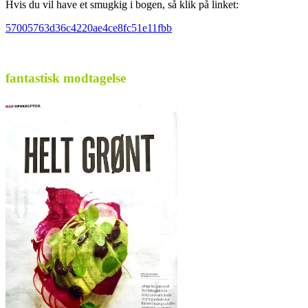
Hvis du vil have et smugkig i bogen, så klik på linket:
57005763d36c4220ae4ce8fc51e11fbb
.
fantastisk modtagelse