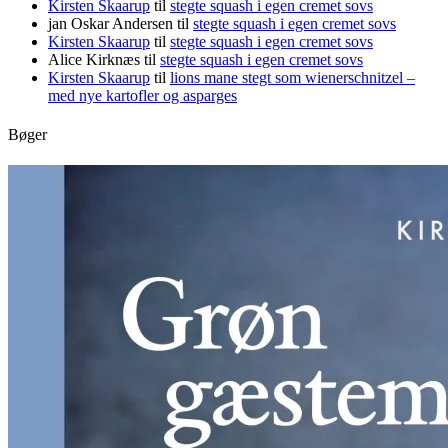
Kirsten Skaarup
til
stegte squash i egen cremet sovs
jan Oskar Andersen
til
stegte squash i egen cremet sovs
Kirsten Skaarup
til
stegte squash i egen cremet sovs
Alice Kirknæs
til
stegte squash i egen cremet sovs
Kirsten Skaarup
til
lions mane stegt som wienerschnitzel –
med nye kartofler og asparges
Bøger