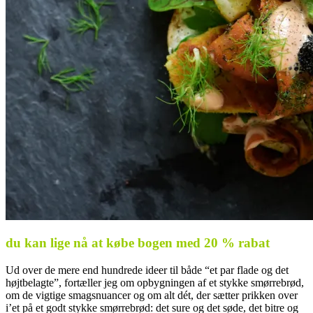
du kan lige nå at købe bogen med 20 % rabat
Ud over de mere end hundrede ideer til både “et par flade og det
højtbelagte”, fortæller jeg om opbygningen af et stykke smørrebrød,
om de vigtige smagsnuancer og om alt dét, der sætter prikken over
i’et på et godt stykke smørrebrød: det sure og det søde, det bitre og