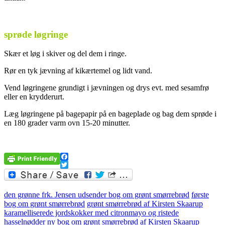
.
sprøde løgringe
Skær et løg i skiver og del dem i ringe.
Rør en tyk jævning af kikærtemel og lidt vand.
Vend løgringene grundigt i jævningen og drys evt. med sesamfrø
eller en krydderurt.
Læg løgringene på bagepapir på en bageplade og bag dem sprøde i
en 180 grader varm ovn 15-20 minutter.
…
Facebook
Twitter
den grønne frk. Jensen udsender bog om grønt smørrebrød
første
bog om grønt smørrebrød
grønt smørrebrød af Kirsten Skaarup
karamelliserede jordskokker med citronmayo og ristede
hasselnødder
ny bog om grønt smørrebrød af Kirsten Skaarup