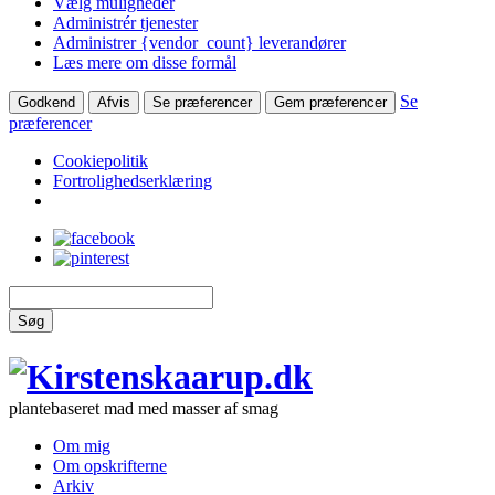
Vælg muligheder
Administrér tjenester
Administrer {vendor_count} leverandører
Læs mere om disse formål
Se
Godkend
Afvis
Se præferencer
Gem præferencer
præferencer
Cookiepolitik
Fortrolighedserklæring
Søg
plantebaseret mad med masser af smag
Om mig
Om opskrifterne
Arkiv