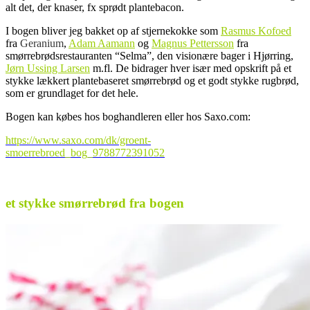
alt det, der knaser, fx sprødt plantebacon.
I bogen bliver jeg bakket op af stjernekokke som
Rasmus Kofoed
fra
Geranium
,
Adam Aamann
og
Magnus Pettersson
fra
smørrebrødsrestauranten “Selma”, den visionære bager i Hjørring,
Jørn Ussing Larsen
m.fl. De bidrager hver især med opskrift på et
stykke lækkert plantebaseret smørrebrød og et godt stykke rugbrød,
som er grundlaget for det hele.
Bogen kan købes hos boghandleren eller hos Saxo.com:
https://www.saxo.com/dk/groent-
smoerrebroed_bog_9788772391052
.
et stykke smørrebrød fra bogen