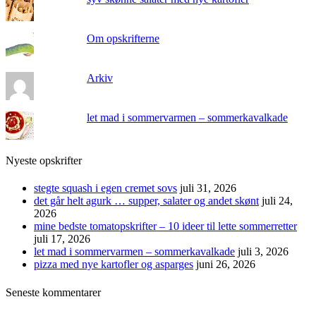
Om opskrifterne
Arkiv
let mad i sommervarmen – sommerkavalkade
Nyeste opskrifter
stegte squash i egen cremet sovs
juli 31, 2026
det går helt agurk … supper, salater og andet skønt
juli 24,
2026
mine bedste tomatopskrifter – 10 ideer til lette sommerretter
juli 17, 2026
let mad i sommervarmen – sommerkavalkade
juli 3, 2026
pizza med nye kartofler og asparges
juni 26, 2026
Seneste kommentarer