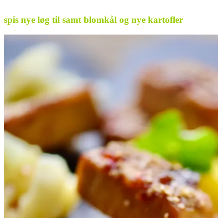
.
spis nye løg til samt blomkål og nye kartofler