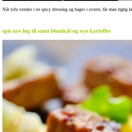
Når tofu vendes i en spicy dressing og bages i ovnen, får man rigtig l
.
spis nye løg til samt blomkål og nye kartofler