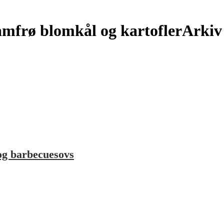
amfrø blomkål og kartoflerArkiv
 og barbecuesovs