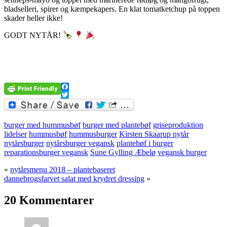
bladselleri, spirer og kæmpekapers. En klat tomatketchup på toppen
skader heller ikke!
GODT NYTÅR!
.
Facebook
Twitter
burger med hummusbøf
burger med plantebøf
griseproduktion
lidelser
hummusbøf
hummusburger
Kirsten Skaarup nytår
nytårsburger
nytårsburger vegansk
plantebøf i burger
reparationsburger vegansk
Sune Gylling Æbelø
vegansk burger
«
nytårsmenu 2018 – plantebaseret
dannebrogsfarvet salat med krydret dressing
»
20 Kommentarer