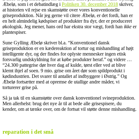
Æbelø, som i et debatindlæg i
Politiken 30. december 2018
skriver,
at historien vil rejse en skamstøtte over vores konventionelle
griseproduktion. Når jeg gerne vil citere Æbelø, er det fordi, han er
en helt almindelig kødspiser af produkter fra dyr, der er produceret
økologisk. Jeg mener, hans ord har ekstra stor vægt, fordi han
ikke
er
plantespiser.
Sune Gylling Æbelø skriver bl.a. “Konventionel dansk
griseproduktion er en kædereaktion af tortur og mishandling af højt
intelligente dyr, og der findes for oplyste mennesker ingen etisk
forsvarlig undskyldning for at købe produkter heraf.” og videre …
“24.300 pattegrise dør hver dag af kulde, tørst eller ved at blive
klemt ihjel af soen. 9 mio. grise om året dør som spildprodukt i
kødindustrien. Det svarer til antallet af indbyggere i Østrig.” Og
Æbelø fortsætter med at opremse de utallige andre måder, vi
torturerer grise på.
Så ja tak til en skamstøtte over dansk konventionel svineproduktion.
Men allerhelst: brug det nye år til at bede alle grisespisere, du
kender, om at tænke over, om de fortsat vil støtte denne mishandling.
.
reparation i det små