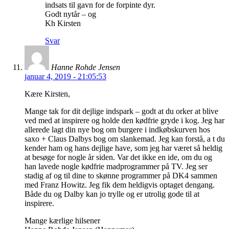
indsats til gavn for de forpinte dyr.
Godt nytår – og
Kh Kirsten
Svar
Hanne Rohde Jensen
januar 4, 2019 - 21:05:53
Kære Kirsten,
Mange tak for dit dejlige indspark – godt at du orker at blive
ved med at inspirere og holde den kødfrie gryde i kog. Jeg har
allerede lagt din nye bog om burgere i indkøbskurven hos
saxo + Claus Dalbys bog om slankemad. Jeg kan forstå, a t du
kender ham og hans dejlige have, som jeg har været så heldig
at besøge for nogle år siden. Var det ikke en ide, om du og
han lavede nogle kødfrie madprogrammer på TV. Jeg ser
stadig af og til dine to skønne programmer på DK4 sammen
med Franz Howitz. Jeg fik dem heldigvis optaget dengang.
Både du og Dalby kan jo trylle og er utrolig gode til at
inspirere.
Mange kærlige hilsener