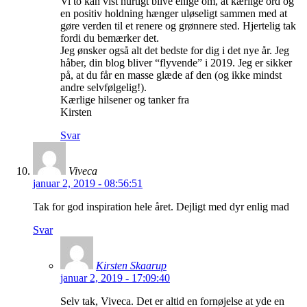
Vi to kan vist hurtigt blive enige om, at kærlige ord og
en positiv holdning hænger uløseligt sammen med at
gøre verden til et renere og grønnere sted. Hjertelig tak
fordi du bemærker det.
Jeg ønsker også alt det bedste for dig i det nye år. Jeg
håber, din blog bliver “flyvende” i 2019. Jeg er sikker
på, at du får en masse glæde af den (og ikke mindst
andre selvfølgelig!).
Kærlige hilsener og tanker fra
Kirsten
Svar
Viveca
januar 2, 2019 - 08:56:51
Tak for god inspiration hele året. Dejligt med dyr enlig mad
Svar
Kirsten Skaarup
januar 2, 2019 - 17:09:40
Selv tak, Viveca. Det er altid en fornøjelse at yde en