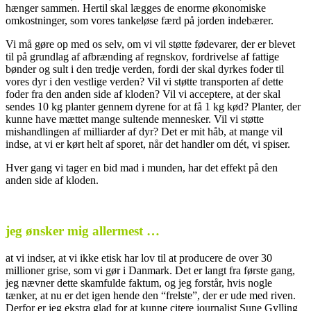
hænger sammen. Hertil skal lægges de enorme økonomiske
omkostninger, som vores tankeløse færd på jorden indebærer.
Vi må gøre op med os selv, om vi vil støtte fødevarer, der er blevet
til på grundlag af afbrænding af regnskov, fordrivelse af fattige
bønder og sult i den tredje verden, fordi der skal dyrkes foder til
vores dyr i den vestlige verden? Vil vi støtte transporten af dette
foder fra den anden side af kloden? Vil vi acceptere, at der skal
sendes 10 kg planter gennem dyrene for at få 1 kg kød? Planter, der
kunne have mættet mange sultende mennesker. Vil vi støtte
mishandlingen af milliarder af dyr? Det er mit håb, at mange vil
indse, at vi er kørt helt af sporet, når det handler om dét, vi spiser.
Hver gang vi tager en bid mad i munden, har det effekt på den
anden side af kloden.
.
jeg ønsker mig allermest …
at vi indser, at vi ikke etisk har lov til at producere de over 30
millioner grise, som vi gør i Danmark. Det er langt fra første gang,
jeg nævner dette skamfulde faktum, og jeg forstår, hvis nogle
tænker, at nu er det igen hende den “frelste”, der er ude med riven.
Derfor er jeg ekstra glad for at kunne citere journalist Sune Gylling