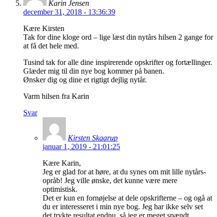
Karin Jensen
december 31, 2018 - 13:36:39
Kære Kirsten
Tak for dine kloge ord – lige læst din nytårs hilsen 2 gange for
at få det hele med.
Tusind tak for alle dine inspirerende opskrifter og fortællinger.
Glæder mig til din nye bog kommer på banen.
Ønsker dig og dine et rigtigt dejlig nytår.
Varm hilsen fra Karin
Svar
Kirsten Skaarup
januar 1, 2019 - 21:01:25
Kære Karin,
Jeg er glad for at høre, at du synes om mit lille nytårs-
opråb! Jeg ville ønske, det kunne være mere
optimistisk.
Det er kun en fornøjelse at dele opskrifterne – og ogå at
du er interesseret i min nye bog. Jeg har ikke selv set
det trykte resultat endnu, så jeg er meget spændt.