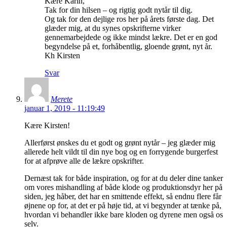
Kære Karin,
Tak for din hilsen – og rigtig godt nytår til dig.
Og tak for den dejlige ros her på årets første dag. Det
glæder mig, at du synes opskrifterne virker
gennemarbejdede og ikke mindst lækre. Det er en god
begyndelse på et, forhåbentlig, gloende grønt, nyt år.
Kh Kirsten
Svar
Merete
januar 1, 2019 - 11:19:49
Kære Kirsten!
Allerførst ønskes du et godt og grønt nytår – jeg glæder mig
allerede helt vildt til din nye bog og en forrygende burgerfest
for at afprøve alle de lækre opskrifter.
Dernæst tak for både inspiration, og for at du deler dine tanker
om vores mishandling af både klode og produktionsdyr her på
siden, jeg håber, det har en smittende effekt, så endnu flere får
øjnene op for, at det er på høje tid, at vi begynder at tænke på,
hvordan vi behandler ikke bare kloden og dyrene men også os
selv.