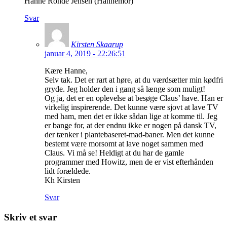
Hanne Rohde Jensen (Hannemor)
Svar
Kirsten Skaarup
januar 4, 2019 - 22:26:51
Kære Hanne,
Selv tak. Det er rart at høre, at du værdsætter min kødfri
gryde. Jeg holder den i gang så længe som muligt!
Og ja, det er en oplevelse at besøge Claus’ have. Han er
virkelig inspirerende. Det kunne være sjovt at lave TV
med ham, men det er ikke sådan lige at komme til. Jeg
er bange for, at der endnu ikke er nogen på dansk TV,
der tænker i plantebaseret-mad-baner. Men det kunne
bestemt være morsomt at lave noget sammen med
Claus. Vi må se! Heldigt at du har de gamle
programmer med Howitz, men de er vist efterhånden
lidt forældede.
Kh Kirsten
Svar
Skriv et svar