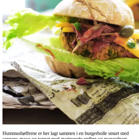
Hummusbøfferne er her lagt sammen i en burgerbolle smurt med
senneps-mayo og toppet med marinerede rødløg og mangofrugt,