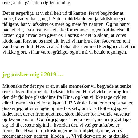
over, at det går i den rigtige retning.
Det er ærgerligt, at vi skal helt ud til kanten, før vi begýnder at
indse, hvad vi har gang i. Siden middelalderen, ja faktisk meget
tidligere, har vi afskåret os mere og mere fra naturen. Og nu har vi
nået et trin, hvor mange slet ikke fornemmer nogen forbindelse til
jorden og alt hvad den giver os. Faktisk er det jo sådan, at vores
klode kan forsyne os med alt, hvad vi har brug for: fødevarer, rent
vand og ren luft. Hvis vi altså behandler den med kærlighed. Det har
vi ikke gjort, vi har været grådige, og nu må vi betale regningen.
.
jeg ønsker mig i 2019 …
Mit ønske for det nye år er, at alle mennesker vil begynde at tænke
over ethvert forbrug, der belaster kloden. Har vi virkelig brug for
den dér fjollede plasticdims fra Kina, og kan vi ikke tage cyklen
eller bussen i stedet for at køre i bil? Når det handler om spisevaner,
ønsker jeg, at vi vil gøre op med os selv, om vi vil købe og spise
fødevarer, der er frembragt med store lidelser for levende væsener
og levende natur. Og når jeg siger “tænke over”, mener jeg at tage
sig tid til at sætte sig ind i, hvordan det, vi vælger at købe, er
fremstillet. Hvad er omkostningerne for miljøet, dyrene, vores
medmennesker, naturen, kloden … Vi vil desværre se, at det ikke