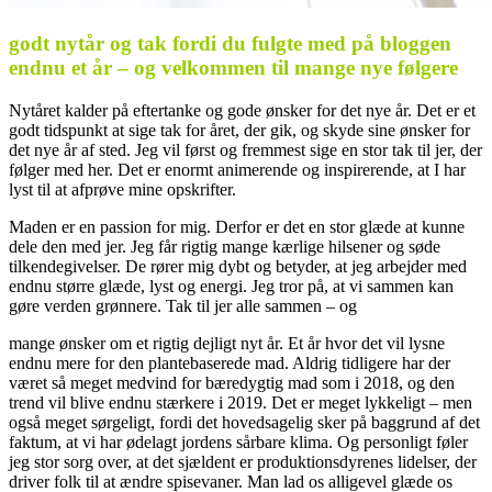
godt nytår og tak fordi du fulgte med på bloggen
endnu et år – og velkommen til mange nye følgere
Nytåret kalder på eftertanke og gode ønsker for det nye år. Det er et
godt tidspunkt at sige tak for året, der gik, og skyde sine ønsker for
det nye år af sted. Jeg vil først og fremmest sige en stor tak til jer, der
følger med her. Det er enormt animerende og inspirerende, at I har
lyst til at afprøve mine opskrifter.
Maden er en passion for mig. Derfor er det en stor glæde at kunne
dele den med jer. Jeg får rigtig mange kærlige hilsener og søde
tilkendegivelser. De rører mig dybt og betyder, at jeg arbejder med
endnu større glæde, lyst og energi. Jeg tror på, at vi sammen kan
gøre verden grønnere. Tak til jer alle sammen – og
mange ønsker om et rigtig dejligt nyt år. Et år hvor det vil lysne
endnu mere for den plantebaserede mad. Aldrig tidligere har der
været så meget medvind for bæredygtig mad som i 2018, og den
trend vil blive endnu stærkere i 2019. Det er meget lykkeligt – men
også meget sørgeligt, fordi det hovedsagelig sker på baggrund af det
faktum, at vi har ødelagt jordens sårbare klima. Og personligt føler
jeg stor sorg over, at det sjældent er produktionsdyrenes lidelser, der
driver folk til at ændre spisevaner. Man lad os alligevel glæde os