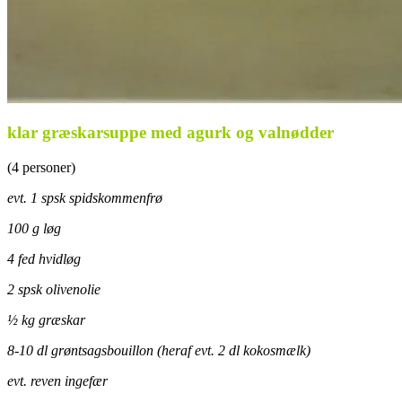
klar græskarsuppe med agurk og valnødder
(4 personer)
evt. 1 spsk spidskommenfrø
100 g løg
4 fed hvidløg
2 spsk olivenolie
½ kg græskar
8-10 dl grøntsagsbouillon (heraf evt. 2 dl kokosmælk)
evt. reven ingefær