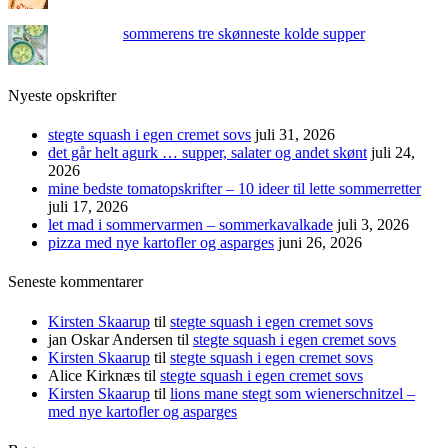
sommerens tre skønneste kolde supper
Nyeste opskrifter
stegte squash i egen cremet sovs
juli 31, 2026
det går helt agurk … supper, salater og andet skønt
juli 24,
2026
mine bedste tomatopskrifter – 10 ideer til lette sommerretter
juli 17, 2026
let mad i sommervarmen – sommerkavalkade
juli 3, 2026
pizza med nye kartofler og asparges
juni 26, 2026
Seneste kommentarer
Kirsten Skaarup
til
stegte squash i egen cremet sovs
jan Oskar Andersen
til
stegte squash i egen cremet sovs
Kirsten Skaarup
til
stegte squash i egen cremet sovs
Alice Kirknæs
til
stegte squash i egen cremet sovs
Kirsten Skaarup
til
lions mane stegt som wienerschnitzel –
med nye kartofler og asparges