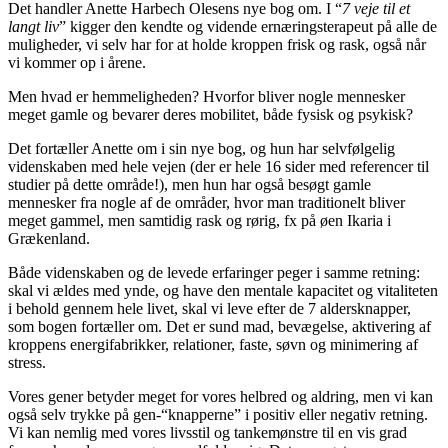
Det handler Anette Harbech Olesens nye bog om. I “
7 veje til et
langt liv
” kigger den kendte og vidende ernæringsterapeut på alle de
muligheder, vi selv har for at holde kroppen frisk og rask, også når
vi kommer op i årene.
Men hvad er hemmeligheden? Hvorfor bliver nogle mennesker
meget gamle og bevarer deres mobilitet, både fysisk og psykisk?
Det fortæller Anette om i sin nye bog, og hun har selvfølgelig
videnskaben med hele vejen (der er hele 16 sider med referencer til
studier på dette område!), men hun har også besøgt gamle
mennesker fra nogle af de områder, hvor man traditionelt bliver
meget gammel, men samtidig rask og rørig, fx på øen Ikaria i
Grækenland.
Både videnskaben og de levede erfaringer peger i samme retning:
skal vi ældes med ynde, og have den mentale kapacitet og vitaliteten
i behold gennem hele livet, skal vi leve efter de 7 aldersknapper,
som bogen fortæller om. Det er sund mad, bevægelse, aktivering af
kroppens energifabrikker, relationer, faste, søvn og minimering af
stress.
Vores gener betyder meget for vores helbred og aldring, men vi kan
også selv trykke på gen-“knapperne” i positiv eller negativ retning.
Vi kan nemlig med vores livsstil og tankemønstre til en vis grad