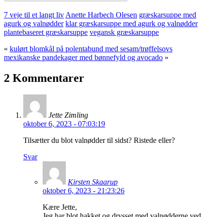
7 veje til et langt liv
Anette Harbech Olesen
græskarsuppe med
agurk og valnødder
klar græskarsuppe med agurk og valnødder
plantebaseret græskarsuppe
vegansk græskarsuppe
«
kulørt blomkål på polentabund med sesam/trøffelsovs
mexikanske pandekager med bønnefyld og avocado
»
2 Kommentarer
Jette Zimling
oktober 6, 2023 - 07:03:19
Tilsætter du blot valnødder til sidst? Ristede eller?
Svar
Kirsten Skaarup
oktober 6, 2023 - 21:23:26
Kære Jette,
Jeg har blot hakket og drysset med valnødderne ved