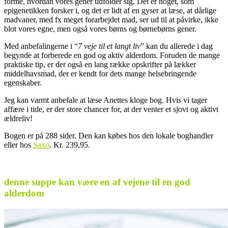
forme, hvordan vores gener udfolder sig. Det er noget, som
epigenetikken forsker i, og det er lidt af en gyser at læse, at dårlige
madvaner, med fx meget forarbejdet mad, ser ud til at påvirke, ikke
blot vores egne, men også vores børns og børnebørns gener.
Med anbefalingerne i “
7 veje til et langt liv
” kan du allerede i dag
begynde at forberede en god og aktiv alderdom. Foruden de mange
praktiske tip, er der også en lang række opskrifter på lækker
middelhavsmad, der er kendt for dets mange helsebringende
egenskaber.
Jeg kan varmt anbefale at læse Anettes kloge bog. Hvis vi tager
affære i tide, er der store chancer for, at der venter et sjovt og aktivt
ældreliv!
Bogen er på 288 sider. Den kan købes hos den lokale boghandler
eller hos
Saxo
. Kr. 239,95.
.
denne suppe kan være en af vejene til en god
alderdom