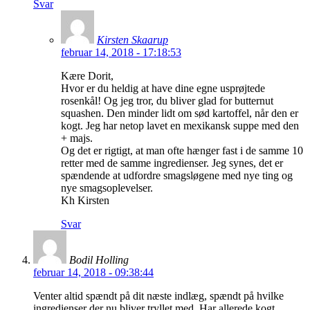
Svar
Kirsten Skaarup
februar 14, 2018 - 17:18:53
Kære Dorit,
Hvor er du heldig at have dine egne usprøjtede
rosenkål! Og jeg tror, du bliver glad for butternut
squashen. Den minder lidt om sød kartoffel, når den er
kogt. Jeg har netop lavet en mexikansk suppe med den
+ majs.
Og det er rigtigt, at man ofte hænger fast i de samme 10
retter med de samme ingredienser. Jeg synes, det er
spændende at udfordre smagsløgene med nye ting og
nye smagsoplevelser.
Kh Kirsten
Svar
Bodil Holling
februar 14, 2018 - 09:38:44
Venter altid spændt på dit næste indlæg, spændt på hvilke
ingredienser der nu bliver tryllet med. Har allerede kogt