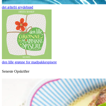
det æltefri grydebrød
den lille grønne for madpakkespisere
Seneste Opskrifter