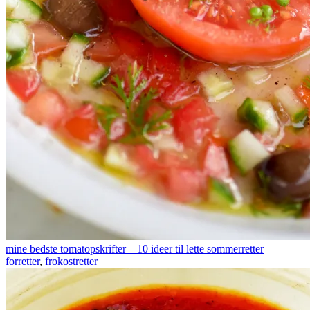
mine bedste tomatopskrifter – 10 ideer til lette sommerretter
forretter
,
frokostretter