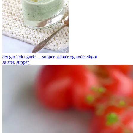
det går helt agurk … supper, salater og andet skønt
salater
,
supper