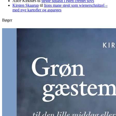
Alice Kirknæs
til
stegte squash i egen cremet sovs
Kirsten Skaarup
til
lions mane stegt som wienerschnitzel –
med nye kartofler og asparges
Bøger