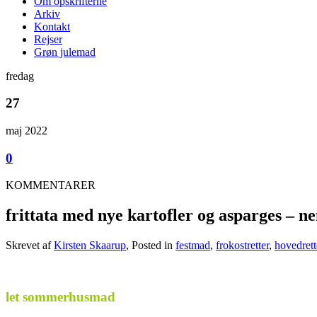
Om opskrifterne
Arkiv
Kontakt
Rejser
Grøn julemad
fredag
27
maj 2022
0
KOMMENTARER
frittata med nye kartofler og asparges – n
Skrevet af
Kirsten Skaarup
, Posted in
festmad
,
frokostretter
,
hovedrett
-c-c.
let sommerhusmad