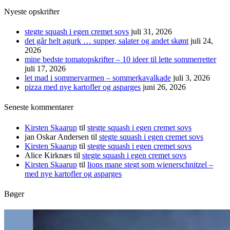
Nyeste opskrifter
stegte squash i egen cremet sovs
juli 31, 2026
det går helt agurk … supper, salater og andet skønt
juli 24,
2026
mine bedste tomatopskrifter – 10 ideer til lette sommerretter
juli 17, 2026
let mad i sommervarmen – sommerkavalkade
juli 3, 2026
pizza med nye kartofler og asparges
juni 26, 2026
Seneste kommentarer
Kirsten Skaarup
til
stegte squash i egen cremet sovs
jan Oskar Andersen
til
stegte squash i egen cremet sovs
Kirsten Skaarup
til
stegte squash i egen cremet sovs
Alice Kirknæs
til
stegte squash i egen cremet sovs
Kirsten Skaarup
til
lions mane stegt som wienerschnitzel –
med nye kartofler og asparges
Bøger