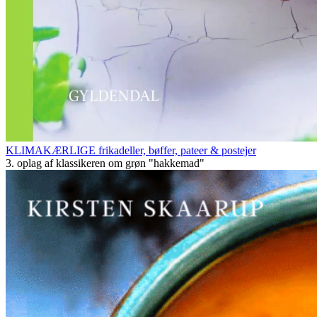
KLIMAKÆRLIGE frikadeller, bøffer, pateer & postejer
3. oplag af klassikeren om grøn "hakkemad"