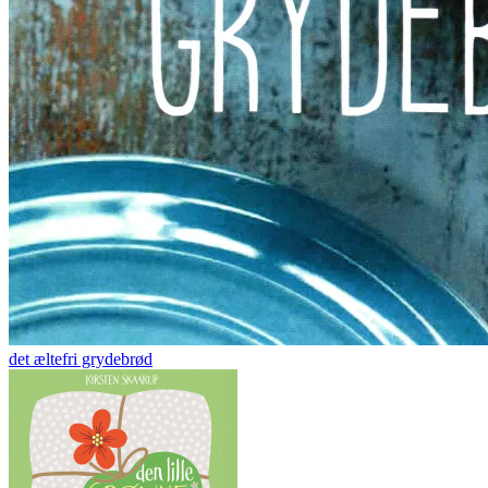
det æltefri grydebrød