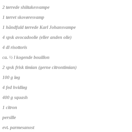
2 tørrede shiitakesvampe
1 tørret skovøresvamp
1 håndfuld tørrede Karl Johansvampe
4 spsk avocadoolie (eller anden olie)
4 dl risottoris
ca. ½ l kogende bouillon
2 spsk frisk timian (gerne citrontimian)
100 g løg
4 fed hvidløg
400 g squash
1 citron
persille
evt. parmesanost