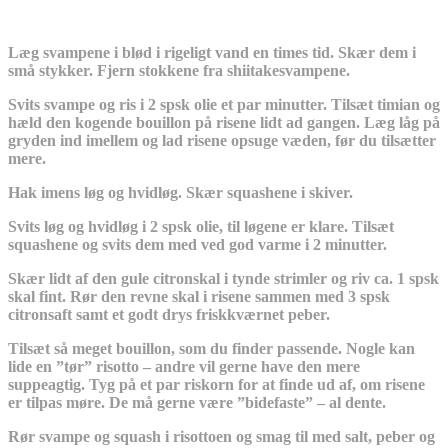
Læg svampene i blød i rigeligt vand en times tid. Skær dem i
små stykker. Fjern stokkene fra shiitakesvampene.
Svits svampe og ris i 2 spsk olie et par minutter. Tilsæt timian og
hæld den kogende bouillon på risene lidt ad gangen. Læg låg på
gryden ind imellem og lad risene opsuge væden, før du tilsætter
mere.
Hak imens løg og hvidløg. Skær squashene i skiver.
Svits løg og hvidløg i 2 spsk olie, til løgene er klare. Tilsæt
squashene og svits dem med ved god varme i 2 minutter.
Skær lidt af den gule citronskal i tynde strimler og riv ca. 1 spsk
skal fint. Rør den revne skal i risene sammen med 3 spsk
citronsaft samt et godt drys friskkværnet peber.
Tilsæt så meget bouillon, som du finder passende. Nogle kan
lide en ”tør” risotto – andre vil gerne have den mere
suppeagtig. Tyg på et par riskorn for at finde ud af, om risene
er tilpas møre. De må gerne være ”bidefaste” – al dente.
Rør svampe og squash i risottoen og smag til med salt, peber og