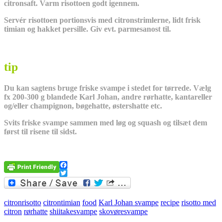
citronsaft. Varm risottoen godt igennem.
Servér risottoen portionsvis med citronstrimlerne, lidt frisk
timian og hakket persille. Giv evt. parmesanost til.
tip
Du kan sagtens bruge friske svampe i stedet for tørrede. Vælg
fx 200-300 g blandede Karl Johan, andre rørhatte, kantareller
og/eller champignon, bøgehatte, østershatte etc.
Svits friske svampe sammen med løg og squash og tilsæt dem
først til risene til sidst.
Facebook
Twitter
citronrisotto
citrontimian
food
Karl Johan svampe
recipe
risotto med
citron
rørhatte
shiitakesvampe
skovøresvampe