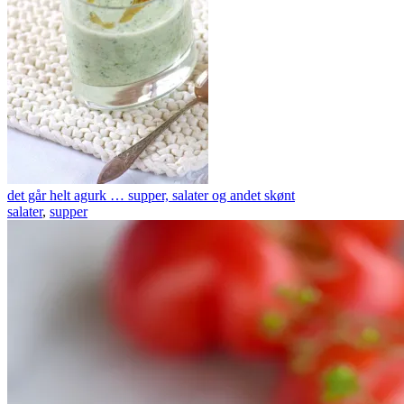
det går helt agurk … supper, salater og andet skønt
salater
,
supper