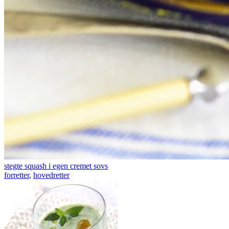
stegte squash i egen cremet sovs
forretter
,
hovedretter