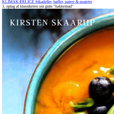
KLIMAKÆRLIGE frikadeller, bøffer, pateer & postejer
3. oplag af klassikeren om grøn "hakkemad"