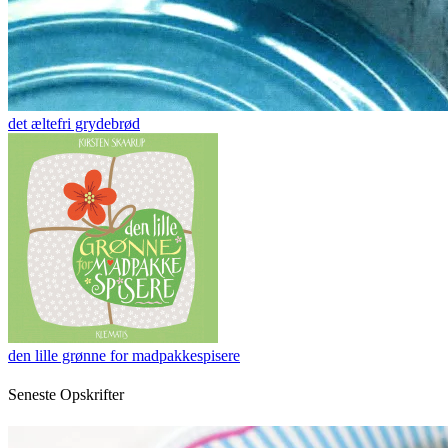
det æltefri grydebrød
den lille grønne for madpakkespisere
Seneste Opskrifter