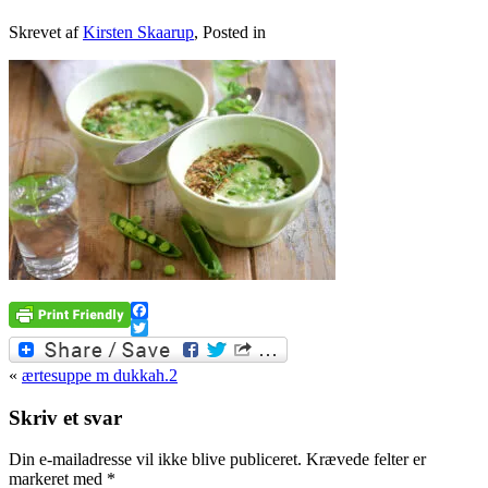
Skrevet af
Kirsten Skaarup
, Posted in
Facebook
Twitter
«
ærtesuppe m dukkah.2
Skriv et svar
Din e-mailadresse vil ikke blive publiceret.
Krævede felter er
markeret med
*