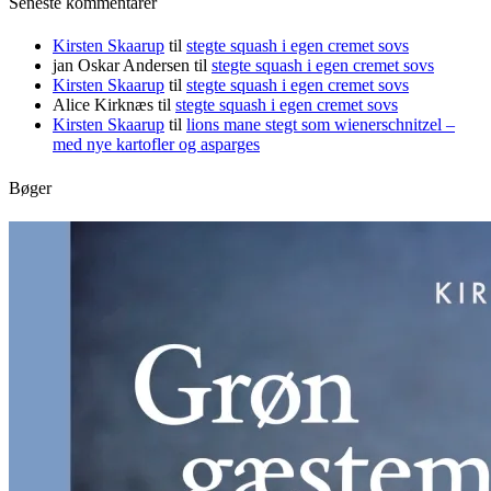
Seneste kommentarer
Kirsten Skaarup
til
stegte squash i egen cremet sovs
jan Oskar Andersen
til
stegte squash i egen cremet sovs
Kirsten Skaarup
til
stegte squash i egen cremet sovs
Alice Kirknæs
til
stegte squash i egen cremet sovs
Kirsten Skaarup
til
lions mane stegt som wienerschnitzel –
med nye kartofler og asparges
Bøger