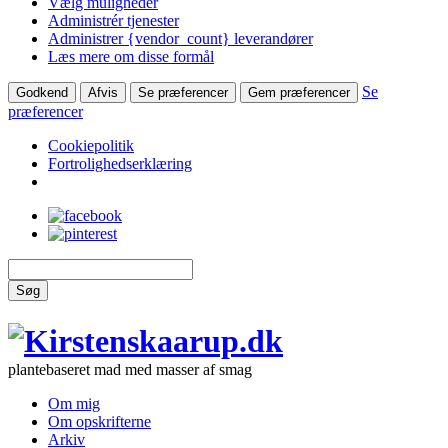
Vælg muligheder
Administrér tjenester
Administrer {vendor_count} leverandører
Læs mere om disse formål
Se
Godkend
Afvis
Se præferencer
Gem præferencer
præferencer
Cookiepolitik
Fortrolighedserklæring
Søg
plantebaseret mad med masser af smag
Om mig
Om opskrifterne
Arkiv