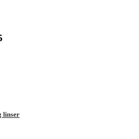
5
 linser