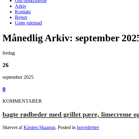
Om opskrifterne
Arkiv
Kontakt
Rejser
Grøn julemad
Månedlig Arkiv: september 202
fredag
26
september 2025
0
KOMMENTARER
bagte rødbeder med grillet pære, limecreme og
Skrevet af
Kirsten Skaarup
, Posted in
hovedretter
.