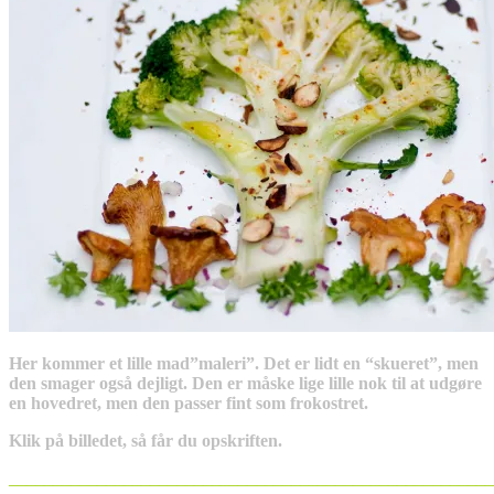
Her kommer et lille mad”maleri”. Det er lidt en “skueret”, men
den smager også dejligt. Den er måske lige lille nok til at udgøre
en hovedret, men den passer fint som frokostret.
Klik på billedet, så får du opskriften.
_______________________________________________________