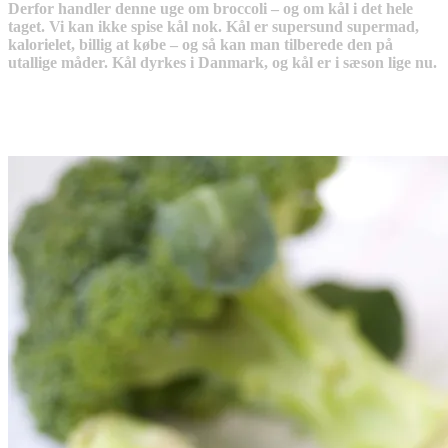
Derfor handler denne uge om broccoli – og om kål i det hele
taget. Vi kan ikke spise kål nok. Kål er supersund supermad,
kalorielet, billig at købe – og så kan man tilberede den på
utallige måder. Kål dyrkes i Danmark, og kål er i sæson lige nu.