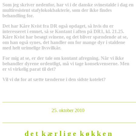
Som jeg skriver nedenfor, har vi i de danske svinestalde i dag en
multiresistent stafylokokbakterie, som der ikke findes
behandling for.
Det har Kåre Kvist fra DR også opdaget, så hvis du er
interesseret i emnet, så se Kontant i aften på DR1, kl. 21.25.
Kåre Kvist har besøgt svinene, og det bliver spændende at se,
om han også synes, det handler om for mange dyr i staldene
med helt urimelige livsvilkår.
For mig at se, er der tale om kontant afregning. Når vi ikke
behandler dyrene ordentligt, må vi tage konsekvenserne. Men
er vi virkelig parat til det?
Vil vi dø for at sætte tænderne i den sidste kotelet?
_______________________________________________________
25. oktober 2010
_______________________________________________________
d e t k æ r l i g e k ø k k e n