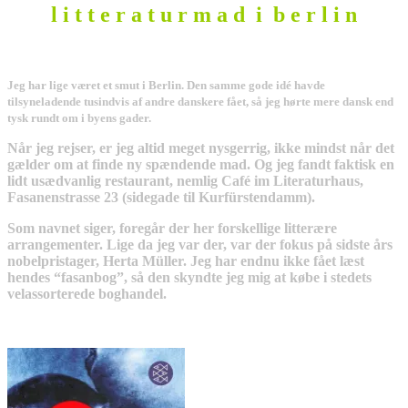
l i t t e r a t u r m a d i b e r l i n
Jeg har lige været et smut i Berlin. Den samme gode idé havde
tilsyneladende tusindvis af andre danskere fået, så jeg hørte mere dansk end
tysk rundt om i byens gader.
Når jeg rejser, er jeg altid meget nysgerrig, ikke mindst når det
gælder om at finde ny spændende mad. Og jeg fandt faktisk en
lidt usædvanlig restaurant, nemlig Café im Literaturhaus,
Fasanenstrasse 23 (sidegade til Kurfürstendamm).
Som navnet siger, foregår der her forskellige litterære
arrangementer. Lige da jeg var der, var der fokus på sidste års
nobelpristager, Herta Müller. Jeg har endnu ikke fået læst
hendes “fasanbog”, så den skyndte jeg mig at købe i stedets
velassorterede boghandel.