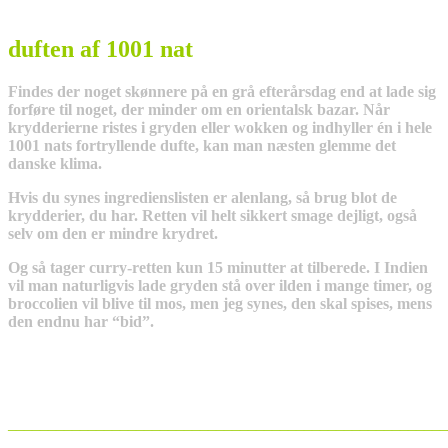
duften af 1001 nat
Findes der noget skønnere på en grå efterårsdag end at lade sig
forføre til noget, der minder om en orientalsk bazar. Når
krydderierne ristes i gryden eller wokken og indhyller én i hele
1001 nats fortryllende dufte, kan man næsten glemme det
danske klima.
Hvis du synes ingredienslisten er alenlang, så brug blot de
krydderier, du har. Retten vil helt sikkert smage dejligt, også
selv om den er mindre krydret.
Og så tager curry-retten kun 15 minutter at tilberede. I Indien
vil man naturligvis lade gryden stå over ilden i mange timer, og
broccolien vil blive til mos, men jeg synes, den skal spises, mens
den endnu har “bid”.
_______________________________________________________