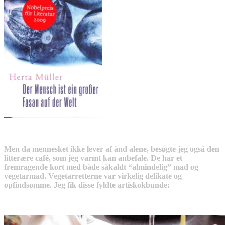
Men da mennesket ikke lever af ånd alene, besøgte jeg også den
litterære café, som jeg varmt kan anbefale. De har et
fremragende kort med både såkaldt “almindelig” mad og
vegetarmad. Vegetarretterne var virkelig delikate og
opfindsomme. Jeg fik disse fyldte artiskokbunde: