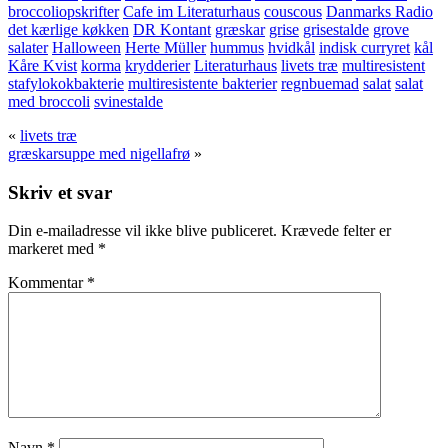
broccoliopskrifter
Cafe im Literaturhaus
couscous
Danmarks Radio
det kærlige køkken
DR Kontant
græskar
grise
grisestalde
grove
salater
Halloween
Herte Müller
hummus
hvidkål
indisk curryret
kål
Kåre Kvist
korma
krydderier
Literaturhaus
livets træ
multiresistent
stafylokokbakterie
multiresistente bakterier
regnbuemad
salat
salat
med broccoli
svinestalde
«
livets træ
græskarsuppe med nigellafrø
»
Skriv et svar
Din e-mailadresse vil ikke blive publiceret.
Krævede felter er
markeret med
*
Kommentar
*
Navn
*