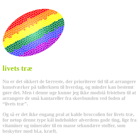
livets træ
Nu er det sikkert de færreste, der prioriterer tid til at arrangere
kunstværker på tallerknen til hverdag, og mindre kan bestemt
gøre det. Men i denne uge kunne jeg ikke modstå fristelsen til at
arrangere de små kantareller fra skovbunden ved foden af
“livets træ”.
Og så er det ikke engang pral at kalde broccolien for livets træ,
for netop denne type kål indeholder alverdens gode ting, lige fra
vitaminer og mineraler til en masse sekundære stoffer, som
beskytter mod bl.a. kræft.