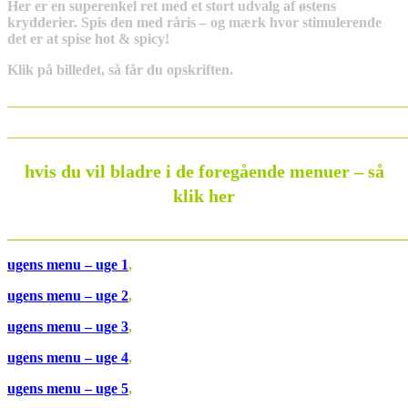
Her er en superenkel ret med et stort udvalg af østens
krydderier. Spis den med råris – og mærk hvor stimulerende
det er at spise hot & spicy!
Klik på billedet, så får du opskriften.
_______________________________________________________
_______________________________________________________
hvis du vil bladre i de foregående menuer – så
klik her
_______________________________________________________
ugens menu – uge 1
,
ugens menu – uge 2
,
ugens menu – uge 3
,
ugens menu – uge 4
,
ugens menu – uge 5
,