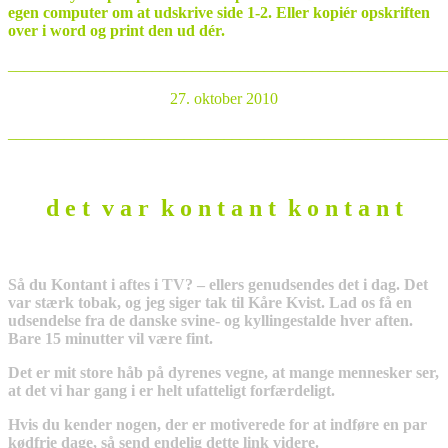
egen computer om at udskrive side 1-2. Eller kopiér opskriften
over i word og print den ud dér.
_______________________________________________________
27. oktober 2010
_______________________________________________________
d e t v a r k o n t a n t k o n t a n t
Så du Kontant i aftes i TV? – ellers genudsendes det i dag. Det
var stærk tobak, og jeg siger tak til Kåre Kvist. Lad os få en
udsendelse fra de danske svine- og kyllingestalde hver aften.
Bare 15 minutter vil være fint.
Det er mit store håb på dyrenes vegne, at mange mennesker ser,
at det vi har gang i er helt ufatteligt forfærdeligt.
Hvis du kender nogen, der er motiverede for at indføre en par
kødfrie dage, så send endelig dette link videre.