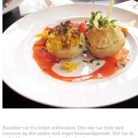
Bundene var fra friske artiskokker. Den ene var fyldt med
couscous og den anden med noget hummuslignende. Det var to