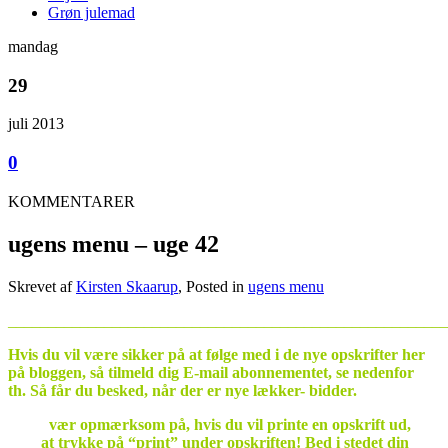
Grøn julemad
mandag
29
juli 2013
0
KOMMENTARER
ugens menu – uge 42
Skrevet af
Kirsten Skaarup
, Posted in
ugens menu
_______________________________________________________
Hvis du vil være sikker på at følge med i de nye opskrifter her
på bloggen, så tilmeld dig E-mail abonnementet, se nedenfor
th. Så får du besked, når der er nye lækker- bidder.
OBS:
vær opmærksom på, hvis du vil printe en opskrift ud,
ikke
at trykke på “print” under opskriften! Bed i stedet din