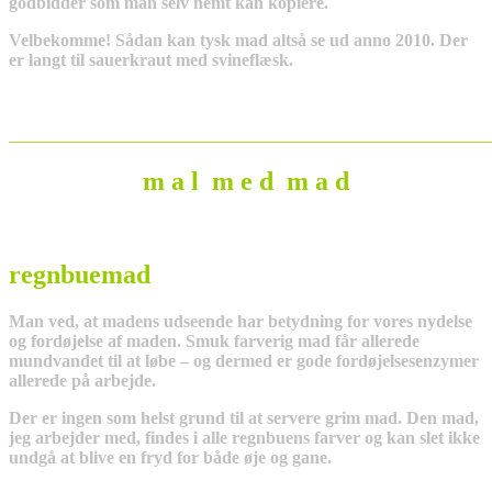
godbidder som man selv nemt kan kopiere.
Velbekomme! Sådan kan tysk mad altså se ud anno 2010. Der
er langt til sauerkraut med svineflæsk.
_______________________________________________________
m a l m e d m a d
regnbuemad
Man ved, at madens udseende har betydning for vores nydelse
og fordøjelse af maden. Smuk farverig mad får allerede
mundvandet til at løbe – og dermed er gode fordøjelsesenzymer
allerede på arbejde.
Der er ingen som helst grund til at servere grim mad. Den mad,
jeg arbejder med, findes i alle regnbuens farver og kan slet ikke
undgå at blive en fryd for både øje og gane.