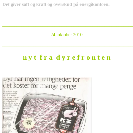
Det giver saft og kraft og overskud på energikontoen.
_______________________________________________________
24. oktober 2010
_______________________________________________________
n y t f r a d y r e f r o n t e n