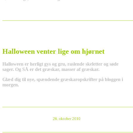
_______________________________________________________
Halloween venter lige om hjørnet
Halloween er herligt gys og gru, raslende skeletter og søde
sager. Og SÅ er det græskar, masser af græskar.
Glæd dig til nye, spændende græskaropskrifter på bloggen i
morgen.
_______________________________________________________
26. oktober 2010
_______________________________________________________