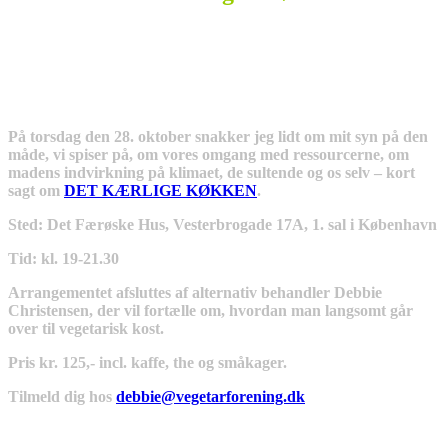
På torsdag den 28. oktober snakker jeg lidt om mit syn på den
måde, vi spiser på, om vores omgang med ressourcerne, om
madens indvirkning på klimaet, de sultende og os selv – kort
sagt om
DET KÆRLIGE KØKKEN
.
Sted: Det Færøske Hus, Vesterbrogade 17A, 1. sal i København
Tid: kl. 19-21.30
Arrangementet afsluttes af alternativ behandler Debbie
Christensen, der vil fortælle om, hvordan man langsomt går
over til vegetarisk kost.
Pris kr. 125,- incl. kaffe, the og småkager.
Tilmeld dig hos
debbie@vegetarforening.dk