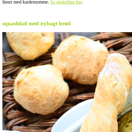
linser med kardemomme.
Se opskriften her
.
.
squashfad med nybagt brød