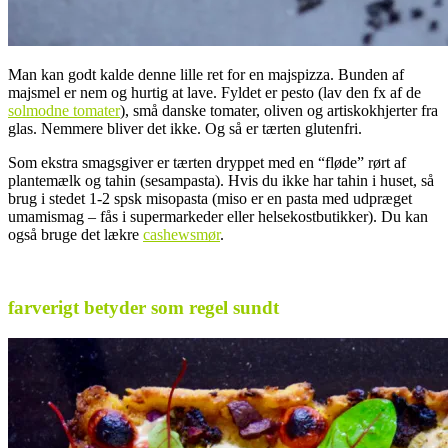
Man kan godt kalde denne lille ret for en majspizza. Bunden af
majsmel er nem og hurtig at lave. Fyldet er pesto (lav den fx af de
solmodne tomater
), små danske tomater, oliven og artiskokhjerter fra
glas. Nemmere bliver det ikke. Og så er tærten glutenfri.
Som ekstra smagsgiver er tærten dryppet med en “fløde” rørt af
plantemælk og tahin (sesampasta). Hvis du ikke har tahin i huset, så
brug i stedet 1-2 spsk misopasta (miso er en pasta med udpræget
umamismag – fås i supermarkeder eller helsekostbutikker). Du kan
også bruge det lækre
cashewsmør
.
.
farverigt betyder som regel sundt