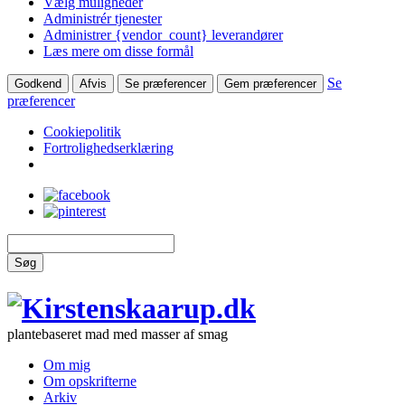
Vælg muligheder
Administrér tjenester
Administrer {vendor_count} leverandører
Læs mere om disse formål
Se
Godkend
Afvis
Se præferencer
Gem præferencer
præferencer
Cookiepolitik
Fortrolighedserklæring
Søg
plantebaseret mad med masser af smag
Om mig
Om opskrifterne
Arkiv