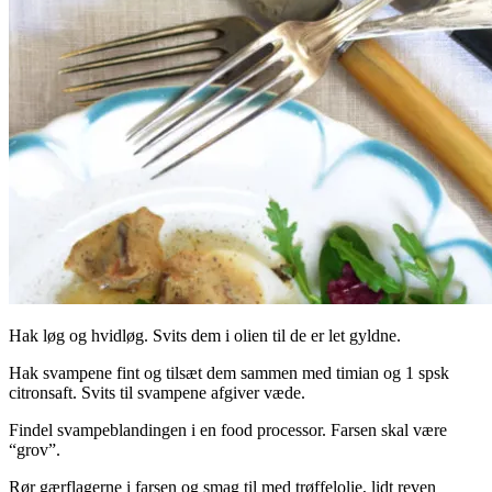
Hak løg og hvidløg. Svits dem i olien til de er let gyldne.
Hak svampene fint og tilsæt dem sammen med timian og 1 spsk
citronsaft. Svits til svampene afgiver væde.
Findel svampeblandingen i en food processor. Farsen skal være
“grov”.
Rør gærflagerne i farsen og smag til med trøffelolie, lidt reven