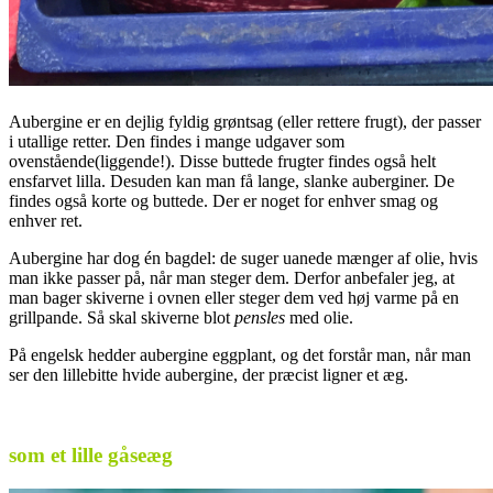
Aubergine er en dejlig fyldig grøntsag (eller rettere frugt), der passer
i utallige retter. Den findes i mange udgaver som
ovenstående(liggende!). Disse buttede frugter findes også helt
ensfarvet lilla. Desuden kan man få lange, slanke auberginer. De
findes også korte og buttede. Der er noget for enhver smag og
enhver ret.
Aubergine har dog én bagdel: de suger uanede mænger af olie, hvis
man ikke passer på, når man steger dem. Derfor anbefaler jeg, at
man bager skiverne i ovnen eller steger dem ved høj varme på en
grillpande. Så skal skiverne blot
pensles
med olie.
På engelsk hedder aubergine eggplant, og det forstår man, når man
ser den lillebitte hvide aubergine, der præcist ligner et æg.
som et lille gåseæg