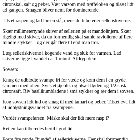
citronskal, salt og peber. Vær varsom med trøffelolien og tilsæt lidt
ad gangen. Smagen bliver nemt for dominerende.
Tilsæt raspen og lad farsen stå, mens du tilbereder selleriskiverne.
Skær millimetertynde skiver af sellerien på et mandolinjern. Skær
rigeligt med skiver, da du formentlig skal samle raviolierne af flere
mindre stykker – og der går flere til end man tror.
Læg selleriskiverne i kogende vand og sluk for varmen. Lad
skiverne ligge i vandet ca. 1 minut. Afdryp dem.
Sovsen:
Knug de udblødte svampe fri for væde og kom dem i en gryde
sammen med olien. Svits et øjeblik og tilsæt fløden og 1/2 spsk
citronsaft. Riv basilikumbladene i små stykker og rør dem i sovsen.
Kog sovsen lidt ind og smag til med tamari og peber. Tilsæt evt. lidt
af udblødningsvandet fra svampene.
Vurdér svampefarsen. Måske skal der lidt mere rasp i?
Retten kan tilberedes hertil i god tid.
Form fire runde ”bunde” af selleriskiverne. Der skal forrmentlig