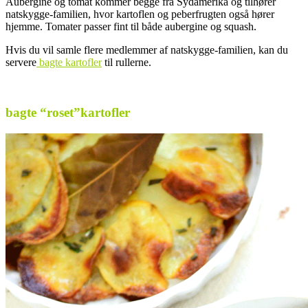
Aubergine og tomat kommer begge fra Sydamerika og tilhører
natskygge-familien, hvor kartoflen og peberfrugten også hører
hjemme. Tomater passer fint til både aubergine og squash.
Hvis du vil samle flere medlemmer af natskygge-familien, kan du
servere
bagte kartofler
til rullerne.
.
bagte “roset”kartofler