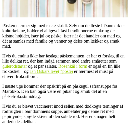
Påsken nærmer sig med raske skridt. Selv om de fleste i Danmark er
kulturkristne, holder vi alligevel fast i traditionerne omkring de
kristne højtider, især jul og påske, især når det handler om mad og
dét at samles med familie og venner og deles om lækker og smuk
mad.
Hvis du endnu ikke har fastlagt påskemenuen, er her et forslag til en
lille delikat ret, der kan indgå sammen med andre småretter som
gulerodstartar
og et par salater.
Rosenkål i form
er også en fin lille
frokostret – og
Jan Oskars leve(r)postej
er nærmest et must på
ethvert frokostbord.
I næste uge kommer der opskrift på en påskegul safransuppe fra
Marokko. Den kan også være en pikant og smuk del af en
påskefrokost/middag.
Hvis du er blevet vaccineret imod selleri med dødkogte terninger af
rodfrugten i barndommens suppe, anbefaler jeg denne ret med
papirtynde, sprøde skiver af den solide rod. Her er smagen helt
anderledes delikat.