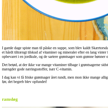
I gamle dage spiste man til påske en suppe, som blev kaldt Skærtorsda
et hårdt tiltrængt tilskud af vitaminer og mineraler efter en lang vinte
opbevaret i en jordkule, og de sartere grøntsager som grønne bønner og
Det betød, at der ikke var mange vitaminer tilbage i grøntsagerne sidst 
mængder gode næringsstoffer, især C-vitamin.
I dag kan vi få friske grøntsager året rundt, men mon ikke mange all
før, det begreb blev opfundet!
.
ramsløg