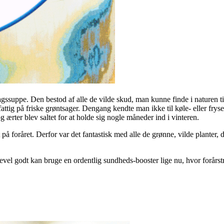
gssuppe. Den bestod af alle de vilde skud, man kunne finde i naturen ti
r fattig på friske grøntsager. Dengang kendte man ikke til køle- eller fry
 ærter blev saltet for at holde sig nogle måneder ind i vinteren.
på foråret. Derfor var det fantastisk med alle de grønne, vilde planter, d
igevel godt kan bruge en ordentlig sundheds-booster lige nu, hvor forå