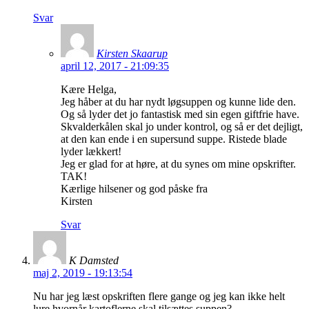
Svar
Kirsten Skaarup
april 12, 2017 - 21:09:35
Kære Helga,
Jeg håber at du har nydt løgsuppen og kunne lide den.
Og så lyder det jo fantastisk med sin egen giftfrie have.
Skvalderkålen skal jo under kontrol, og så er det dejligt,
at den kan ende i en supersund suppe. Ristede blade
lyder lækkert!
Jeg er glad for at høre, at du synes om mine opskrifter.
TAK!
Kærlige hilsener og god påske fra
Kirsten
Svar
K Damsted
maj 2, 2019 - 19:13:54
Nu har jeg læst opskriften flere gange og jeg kan ikke helt
lure hvornår kartoflerne skal tilsættes suppen?