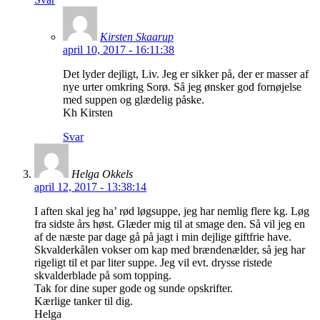
Kirsten Skaarup
april 10, 2017 - 16:11:38
Det lyder dejligt, Liv. Jeg er sikker på, der er masser af
nye urter omkring Sorø. Så jeg ønsker god fornøjelse
med suppen og glædelig påske.
Kh Kirsten
Svar
Helga Okkels
april 12, 2017 - 13:38:14
I aften skal jeg ha’ rød løgsuppe, jeg har nemlig flere kg. Løg
fra sidste års høst. Glæder mig til at smage den. Så vil jeg en
af de næste par dage gå på jagt i min dejlige giftfrie have.
Skvalderkålen vokser om kap med brændenælder, så jeg har
rigeligt til et par liter suppe. Jeg vil evt. drysse ristede
skvalderblade på som topping.
Tak for dine super gode og sunde opskrifter.
Kærlige tanker til dig.
Helga