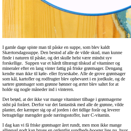
I gamle dage spiste man til påske en suppe, som blev kaldt
Skærtorsdagssuppe. Den bestod af alle de vilde skud, man kunne
finde i naturen til påske, og det skulle helst være mindst syv
forskellige. Suppen var et hårdt tiltrængt tilskud af vitaminer og
mineraler efter en lang vinter fattig på friske grøntsager. Dengang
kendte man ikke til køle- eller fryseskabe. Alle de grove grøntsager
som kål, kartofler og rodfrugter blev opbevaret i en jordkule, og de
sartere grøntsager som grønne bønner og ærter blev saltet for at
holde sig nogle måneder ind i vinteren.
Det betød, at der ikke var mange vitaminer tilbage i grøntsagerne
sidst på foråret. Derfor var det fantastisk med alle de grønne, vilde
planter, der kæmper sig op af jorden i det tidlige forår og leverer
betragtelige mængder gode næringsstoffer, især C-vitamin.
I dag kan vi få friske grøntsager året rundt, men mon ikke mange
alligevel godt kan bruge en ordentlig sundheds-booster lige nu, hvor