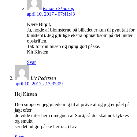
Kirsten Skaarup
april 10, 2017 - 07:41:43
Kære Birgit,
Ja, nogle af blomsterne på billedet er kun til pynt (alt for
kunsten!). Jeg gør lige ekstra opmærksom på det under
opskriften.
Tak for din hilsen og rigtig god påske.
Kh Kirsten
Svar
Liv Pedersen
april 10, 2017 - 13:35:09
Hej Kirsten
Den suppe vil jeg glæde mig til at prøve af og jeg er gået på
jagt efter
de vilde urter her i omegnen af Sorø, så det skal nok lykkes
og smukt
ser det ud go`påske herfra:-) Liv
Svar