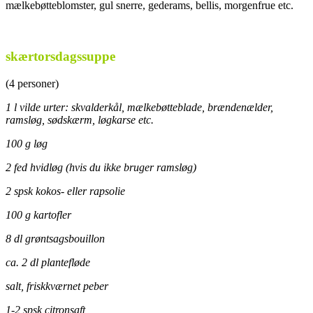
mælkebøtteblomster, gul snerre, gederams, bellis, morgenfrue etc.
.
skærtorsdagssuppe
(4 personer)
1 l vilde urter: skvalderkål, mælkebøtteblade, brændenælder,
ramsløg, sødskærm, løgkarse etc.
100 g løg
2 fed hvidløg (hvis du ikke bruger ramsløg)
2 spsk kokos- eller rapsolie
100 g kartofler
8 dl grøntsagsbouillon
ca. 2 dl plantefløde
salt, friskkværnet peber
1-2 spsk citronsaft