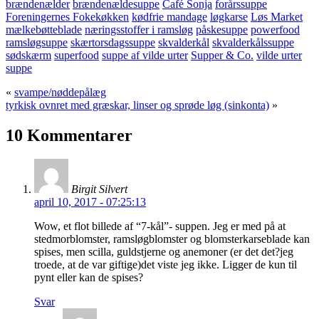
brændenælder
brændenældesuppe
Café Sonja
forårssuppe
Foreningernes Fokekøkken
kødfrie mandage
løgkarse
Løs Market
mælkebøtteblade
næringsstoffer i ramsløg
påskesuppe
powerfood
ramsløgsuppe
skærtorsdagssuppe
skvalderkål
skvalderkålssuppe
sødskærm
superfood
suppe af vilde urter
Supper & Co.
vilde urter
suppe
«
svampe/nøddepålæg
tyrkisk ovnret med græskar, linser og sprøde løg (sinkonta)
»
10 Kommentarer
Birgit Silvert
april 10, 2017 - 07:25:13
Wow, et flot billede af “7-kål”- suppen. Jeg er med på at
stedmorblomster, ramsløgblomster og blomsterkarseblade kan
spises, men scilla, guldstjerne og anemoner (er det det?jeg
troede, at de var giftige)det viste jeg ikke. Ligger de kun til
pynt eller kan de spises?
Svar