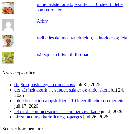
mine bedste tomatopskrifter – 10 ideer til lette
sommerretter
Arkiv
rødbedesalat med vandmelon, valnødder og feta
når squash bliver til festmad
Nyeste opskrifter
stegte squash i egen cremet sovs
juli 31, 2026
det går helt agurk … supper, salater og andet skønt
juli 24,
2026
mine bedste tomatopskrifter – 10 ideer til lette sommerretter
juli 17, 2026
let mad i sommervarmen – sommerkavalkade
juli 3, 2026
pizza med nye kartofler og asparges
juni 26, 2026
Seneste kommentarer