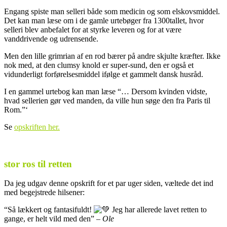
Engang spiste man selleri både som medicin og som elskovsmiddel.
Det kan man læse om i de gamle urtebøger fra 1300tallet, hvor
selleri blev anbefalet for at styrke leveren og for at være
vanddrivende og udrensende.
Men den lille grimrian af en rod bærer på andre skjulte kræfter. Ikke
nok med, at den clumsy knold er super-sund, den er også et
vidunderligt forførelsesmiddel ifølge et gammelt dansk husråd.
I en gammel urtebog kan man læse “… Dersom kvinden vidste,
hvad sellerien gør ved manden, da ville hun søge den fra Paris til
Rom.”‘
Se
opskriften her.
.
stor ros til retten
Da jeg udgav denne opskrift for et par uger siden, væltede det ind
med begejstrede hilsener:
“Så lækkert og fantasifuldt!
Jeg har allerede lavet retten to
gange, er helt vild med den” –
Ole