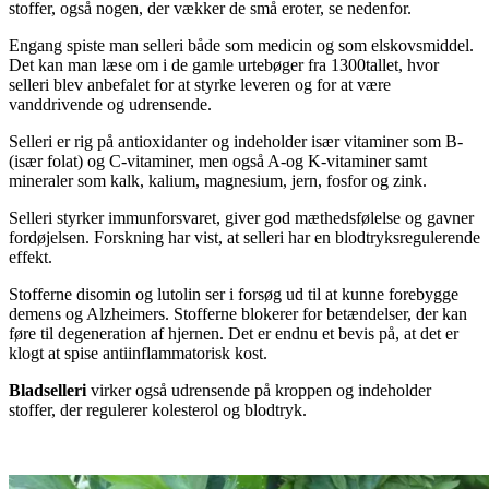
stoffer, også nogen, der vækker de små eroter, se nedenfor.
Engang spiste man selleri både som medicin og som elskovsmiddel.
Det kan man læse om i de gamle urtebøger fra 1300tallet, hvor
selleri blev anbefalet for at styrke leveren og for at være
vanddrivende og udrensende.
Selleri er rig på antioxidanter og indeholder især vitaminer som B-
(især folat) og C-vitaminer, men også A-og K-vitaminer samt
mineraler som kalk, kalium, magnesium, jern, fosfor og zink.
Selleri styrker immunforsvaret, giver god mæthedsfølelse og gavner
fordøjelsen. Forskning har vist, at selleri har en blodtryksregulerende
effekt.
Stofferne disomin og lutolin ser i forsøg ud til at kunne forebygge
demens og Alzheimers. Stofferne blokerer for betændelser, der kan
føre til degeneration af hjernen. Det er endnu et bevis på, at det er
klogt at spise antiinflammatorisk kost.
Bladselleri
virker også udrensende på kroppen og indeholder
stoffer, der regulerer kolesterol og blodtryk.