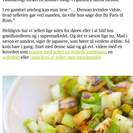
I en gammel urtebog kan man læse “… Dersom kvinden vidste,
hvad sellerien gør ved manden, da ville hun søge den fra Paris til
Rom.”
Heldigvis har vi selleri lige uden for døren eller i al fald hos
grønthandleren og i supermarkedet. Og det er sæson lige nu. Mad i
sæson er sundest, siger de japanere, som hører til verdens ældste. Så
kom bare i gang. Start med denne salat og gå evt. videre med en
hovedret som
lasagne med selleri og grillede grøntsager
, en
selleribøf
eller
cannelloni af selleri med hasselnødder
.