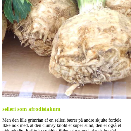
selleri som afrodisiakum
Men den lille grimrian af en selleri bærer på andre skjulte fordele.
Ikke nok med, at den clumsy knold er super-sund, den er også et
vidunderligt forførelsesmiddel ifølge et gammelt dansk husråd.