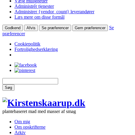
Vælg muligheder
Administrér tjenester
Administrer {vendor_count} leverandører
Læs mere om disse formål
Se
Godkend
Afvis
Se præferencer
Gem præferencer
præferencer
Cookiepolitik
Fortrolighedserklæring
Søg
plantebaseret mad med masser af smag
Om mig
Om opskrifterne
Arkiv