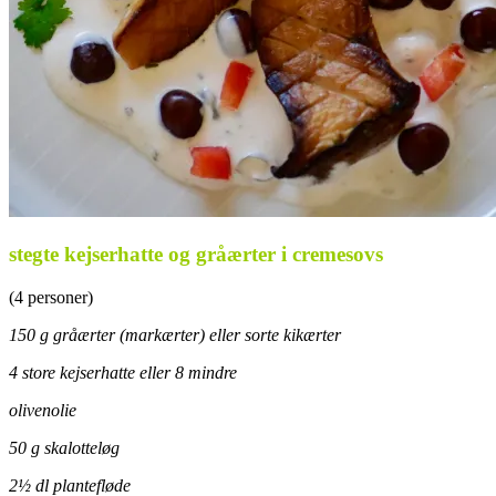
stegte kejserhatte og gråærter i cremesovs
(4 personer)
150 g gråærter (markærter) eller sorte kikærter
4 store kejserhatte eller 8 mindre
olivenolie
50 g skalotteløg
2½ dl plantefløde