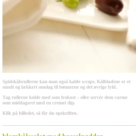
Spidskålsrullerne kan man også kalde wraps. Kålbladene er et
sundt og lækkert omslag til bønnerne og det øvrige fyld.
Tag rullerne kolde med som frokost – eller servér dem varme
som middagsret med en cremet dip.
Klik på billedet, så får du opskriften.
_______________________________________________________