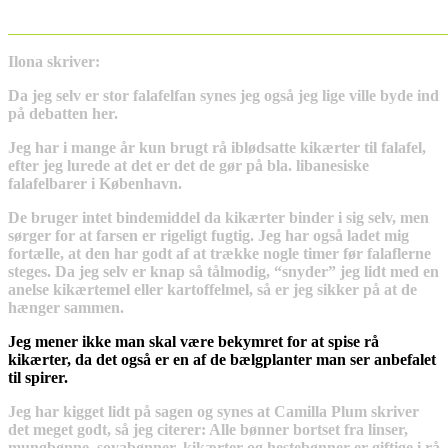
_______________________________________________________
Ilona skriver:
Da jeg selv er stor falafelfan synes jeg også jeg lige ville byde ind
på debatten her.
Jeg har i mange år kun brugt rå iblødsatte kikærter til falafel,
efter jeg lurede at det er det de gør på bla. libanesiske
falafelbarer i København.
De bruger intet bindemiddel da kikærter binder i sig selv, men
sørger for at farsen er rigeligt fugtig. Jeg har også ladet mig
fortælle, at den har godt af at trække nogle timer før falaflerne
steges. Da jeg selv er knap så tålmodig, “snyder” jeg lidt med en
anelse kikærtemel eller kartoffelmel, så er jeg sikker på at de
hænger sammen.
Jeg mener ikke man skal være bekymret for at spise rå
kikærter, da det også er en af de bælgplanter man ser anbefalet
til spirer.
Jeg har kigget lidt på sagen og synes at Camilla Plum skriver
det meget godt, så jeg citerer: Alle bønner bortset fra linser,
mungbønne, soyabønner, kikærter og hestebønner er giftige i rå