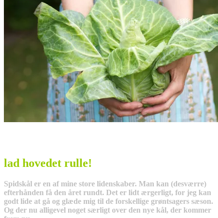
lad hovedet rulle!
Spidskål er en af mine store lidenskaber. Man kan (desværre)
efterhånden få den året rundt. Det er lidt ærgerligt, for jeg kan
godt lide at gå og glæde mig til de forskellige grøntsagers sæson.
Og der nu alligevel noget særligt over den nye kål, der kommer