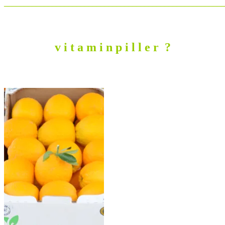
_______________________________________________________
v i t a m i n p i l l e r ?