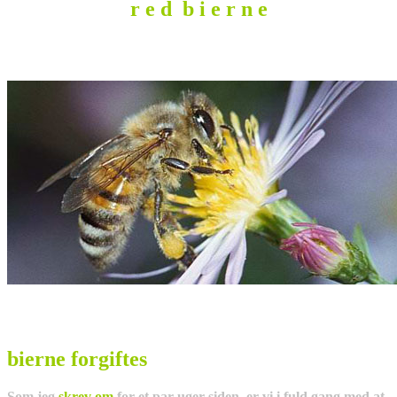
r e d b i e r n e
bierne forgiftes
Som jeg
skrev om
for et par uger siden, er vi i fuld gang med at