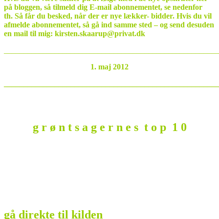
på bloggen, så tilmeld dig E-mail abonnementet, se nedenfor
th. Så får du besked, når der er nye lækker- bidder.
Hvis du vil
afmelde abonnementet, så gå ind samme sted – og send desuden
en mail til mig: kirsten.skaarup@privat.dk
_______________________________________________________
1. maj 2012
_______________________________________________________
g r ø n t s a g e r n e s t o p 1 0
gå direkte til kilden