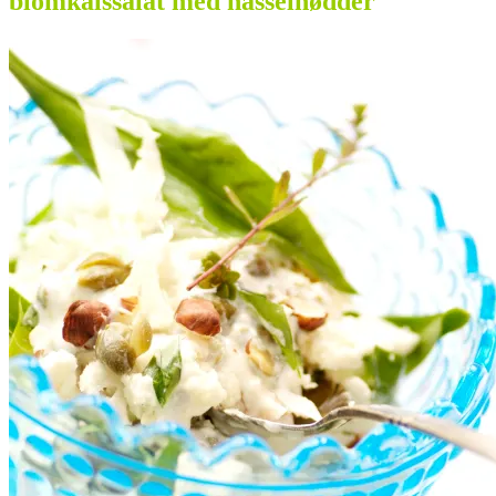
blomkålssalat med hasselnødder