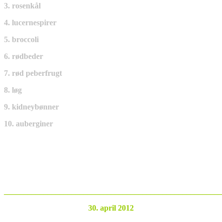
3. rosenkål
4. lucernespirer
5. broccoli
6. rødbeder
7. rød peberfrugt
8. løg
9. kidneybønner
10. auberginer
_______________________________________________________
30. april 2012