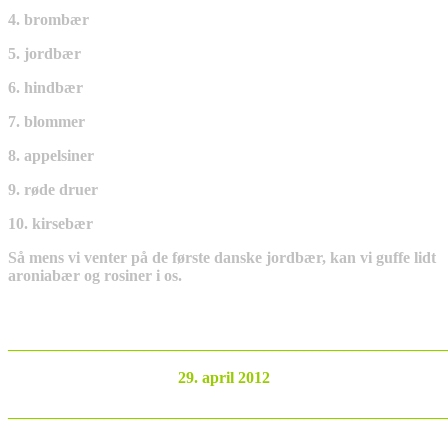
4. brombær
5. jordbær
6. hindbær
7. blommer
8. appelsiner
9. røde druer
10. kirsebær
Så mens vi venter på de første danske jordbær, kan vi guffe lidt
aroniabær og rosiner i os.
_______________________________________________________
29. april 2012
_______________________________________________________