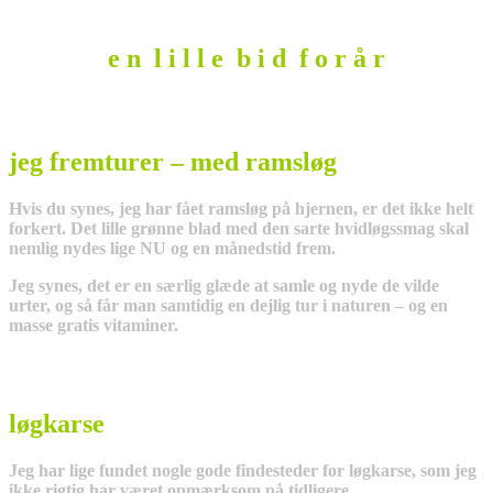
e n l i l l e b i d f o r å r
jeg fremturer – med ramsløg
Hvis du synes, jeg har fået ramsløg på hjernen, er det ikke helt
forkert. Det lille grønne blad med den sarte hvidløgssmag skal
nemlig nydes lige NU og en månedstid frem.
Jeg synes, det er en særlig glæde at samle og nyde de vilde
urter, og så får man samtidig en dejlig tur i naturen – og en
masse gratis vitaminer.
løgkarse
Jeg har lige fundet nogle gode findesteder for løgkarse, som jeg
ikke rigtig har været opmærksom på tidligere.