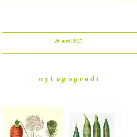
_______________________________________________________
26. april 2012
_______________________________________________________
n y t o g s p r ø d t