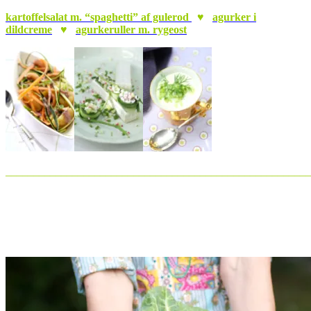
kartoffelsalat m. “spaghetti” af gulerod
♥
agurker i
dildcreme
♥
agurkeruller m. rygeost
_______________________________________________________