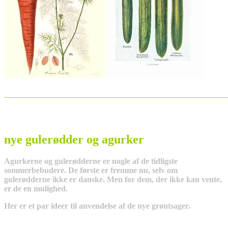
_______________________________________________________
nye gulerødder og agurker
Agurkerne og gulerødderne er nogle af de tidligste
sommerbebudere. De første er fremme nu, selv om
gulerødderne ikke er danske. Men for dem, der ikke kan vente,
er de en mulighed.
Her er et par ideer til anvendelse af de nye grøntsager.