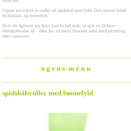
frem nu.
Ugens hovedret er ruller af spidskål med fyld. Den passer både
til frokost- og hovedret.
Hvis du ligesom jeg ikke kan få kål nok, så spis en lækker
blomkålssalat til – eller lav en mere bastant salat med perlebyg
eller couscous.
_______________________________________________________
u g e n s m e n u
_______________________________________________________
spidskålsruller med bønnefyld