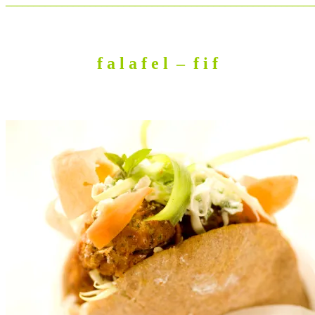
_______________________________________________________
f a l a f e l – f i f