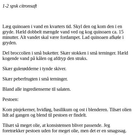
1-2 spsk citronsaft
Læg quinoaen i vand en kvarters tid. Skyl den og kom den i en
gryde. Hæld dobbelt mængde vand ved og kog quinoaen ca. 15
minutter. Alt vandet skal være fordampet. Lad quinoaen afkøle i
gryden.
Del broccolien i små buketter. Skær stokken i små terninger. Hæld
kogende vand på kålen og afdryp den straks.
Skær gulerødderne i tynde skiver.
Skær peberfrugten i små terninger.
Bland alle ingredienserne til salaten.
Pestoen:
Kom pinjekerner, hvidløg, basilikum og ost i blenderen. Tilsæt olien
lidt ad gangen og blend til pestoen er findelt.
Tilsæt så meget olie, at konsistensen bliver passende. Jeg
foretrækker pestoen uden for meget olie, men det er en smagssag.