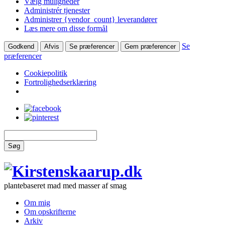
Vælg muligheder
Administrér tjenester
Administrer {vendor_count} leverandører
Læs mere om disse formål
Se
Godkend
Afvis
Se præferencer
Gem præferencer
præferencer
Cookiepolitik
Fortrolighedserklæring
Søg
plantebaseret mad med masser af smag
Om mig
Om opskrifterne
Arkiv