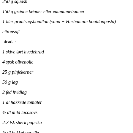
250 g squash
150 g grønne bønner eller edamamebønner
1 liter grøntsagsbouillon (vand + Herbamare bouillonpasta)
citronsaft
picada:
1 skive tørt hvedebrød
4 spsk olivenolie
25 g pinjekerner
50 g løg
2 fed hvidløg
1 dl hakkede tomater
½ dl mild tacosovs
2-3 tsk stærk paprika
½ dl hakket persille