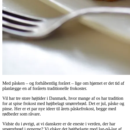
Med påsken – og forhåbentlig foråret – lige om hjørnet er det tid af
planlægge en af forårets traditionelle frokoster.
Vil har tre store højtider i Danmark, hvor mange af os har tradition
for at spise frokost med højtbelagt smørrebrød. Det er jul, påske og
pinse. Her er et par nye ideer til årets påskefrokost, begge med
rødbeder som råvare.
Vidste du i øvrigt, at vi danskere er de eneste i verden, der har
smørrebrød i generne? Vi elsker det højtbelagte med lag-på-lag af