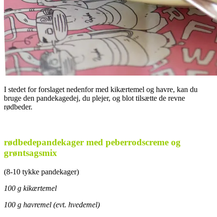
I stedet for forslaget nedenfor med kikærtemel og havre, kan du
bruge den pandekagedej, du plejer, og blot tilsætte de revne
rødbeder.
.
rødbedepandekager med peberrodscreme og
grøntsagsmix
(8-10 tykke pandekager)
100 g kikærtemel
100 g havremel (evt. hvedemel)