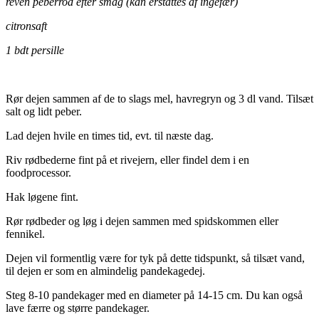
reven peberrod efter smag (kan erstattes af ingefær)
citronsaft
1 bdt persille
.
Rør dejen sammen af de to slags mel, havregryn og 3 dl vand. Tilsæt
salt og lidt peber.
Lad dejen hvile en times tid, evt. til næste dag.
Riv rødbederne fint på et rivejern, eller findel dem i en
foodprocessor.
Hak løgene fint.
Rør rødbeder og løg i dejen sammen med spidskommen eller
fennikel.
Dejen vil formentlig være for tyk på dette tidspunkt, så tilsæt vand,
til dejen er som en almindelig pandekagedej.
Steg 8-10 pandekager med en diameter på 14-15 cm. Du kan også
lave færre og større pandekager.