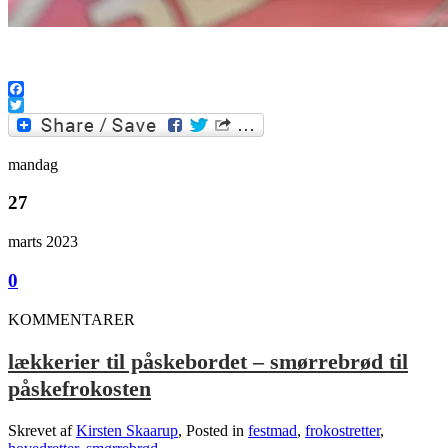
.
Facebook
Twitter
mandag
27
marts 2023
0
KOMMENTARER
lækkerier til påskebordet – smørrebrød til
påskefrokosten
Skrevet af
Kirsten Skaarup
, Posted in
festmad
,
frokostretter
,