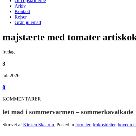
Om opskrifterne
Arkiv
Kontakt
Rejser
Grøn julemad
majstærte med tomater artiskok
fredag
3
juli 2026
0
KOMMENTARER
let mad i sommervarmen – sommerkavalkade
Skrevet af
Kirsten Skaarup
, Posted in
forretter
,
frokostretter
,
hovedrett
.