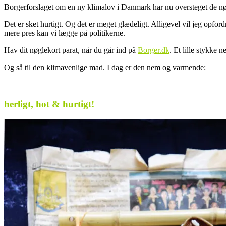
Borgerforslaget om en ny klimalov i Danmark har nu oversteget de nød
Det er sket hurtigt. Og det er meget glædeligt. Alligevel vil jeg opfor
mere pres kan vi lægge på politikerne.
Hav dit nøglekort parat, når du går ind på
Borger.dk
. Et lille stykke
Og så til den klimavenlige mad. I dag er den nem og varmende:
.
herligt, hot & hurtigt!