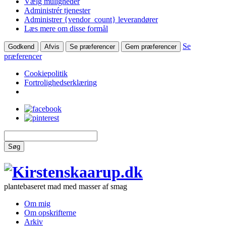
Vælg muligheder
Administrér tjenester
Administrer {vendor_count} leverandører
Læs mere om disse formål
Se
Godkend
Afvis
Se præferencer
Gem præferencer
præferencer
Cookiepolitik
Fortrolighedserklæring
Søg
plantebaseret mad med masser af smag
Om mig
Om opskrifterne
Arkiv