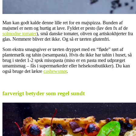
Man kan godt kalde denne lille ret for en majspizza. Bunden af
majsmel er nem og hurtig at lave. Fyldet er pesto (lav den fx af de
solmodne tomater
), små danske tomater, oliven og artiskokhjerter fra
glas. Nemmere bliver det ikke. Og så er tærten glutenfri.
Som ekstra smagsgiver er tærten dryppet med en “fløde” rørt af
plantemælk og tahin (sesampasta). Hvis du ikke har tahin i huset, så
brug i stedet 1-2 spsk misopasta (miso er en pasta med udpræget
umamismag – fås i supermarkeder eller helsekostbutikker). Du kan
også bruge det lækre
cashewsmør
.
.
farverigt betyder som regel sundt