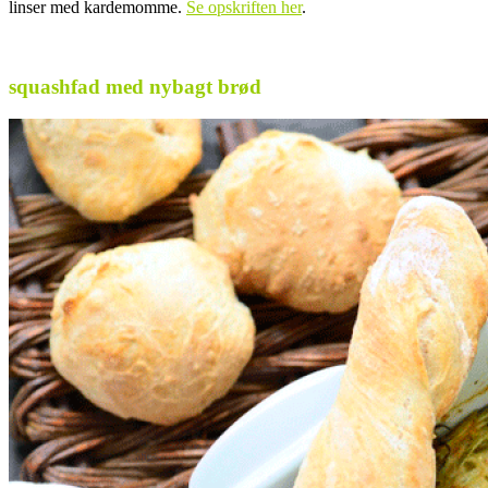
linser med kardemomme.
Se opskriften her
.
.
squashfad med nybagt brød