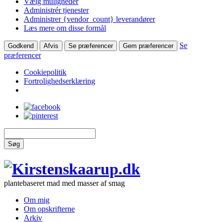
Vælg muligheder
Administrér tjenester
Administrer {vendor_count} leverandører
Læs mere om disse formål
Se
Godkend
Afvis
Se præferencer
Gem præferencer
præferencer
Cookiepolitik
Fortrolighedserklæring
Søg
plantebaseret mad med masser af smag
Om mig
Om opskrifterne
Arkiv