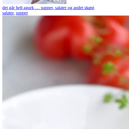
det går helt agurk … supper, salater og andet skønt
salater
,
supper