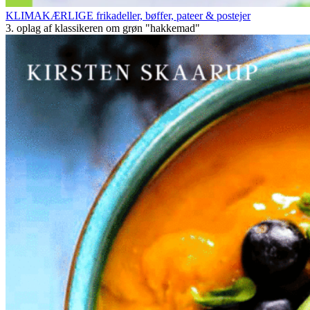
KLIMAKÆRLIGE frikadeller, bøffer, pateer & postejer
3. oplag af klassikeren om grøn "hakkemad"