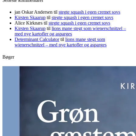
Seneste kommentarer
jan Oskar Andersen
til
stegte squash i egen cremet sovs
Kirsten Skaarup
til
stegte squash i egen cremet sovs
Alice Kirknæs
til
stegte squash i egen cremet sovs
Kirsten Skaarup
til
lions mane stegt som wienerschnitzel –
med nye kartofler og asparges
Determinant Calculator
til
lions mane stegt som
wienerschnitzel – med nye kartofler og asparges
Bøger