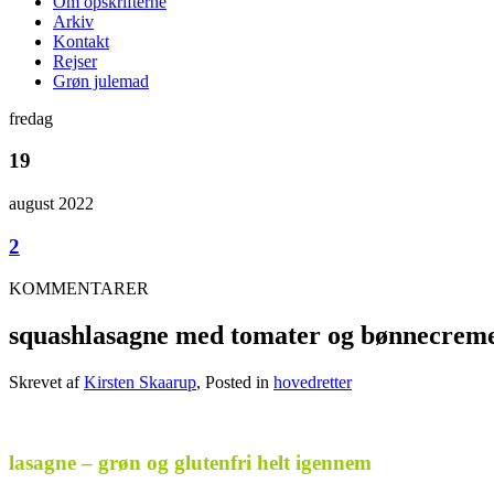
Om opskrifterne
Arkiv
Kontakt
Rejser
Grøn julemad
fredag
19
august 2022
2
KOMMENTARER
squashlasagne med tomater og bønnecrem
Skrevet af
Kirsten Skaarup
, Posted in
hovedretter
.
lasagne – grøn og glutenfri helt igennem