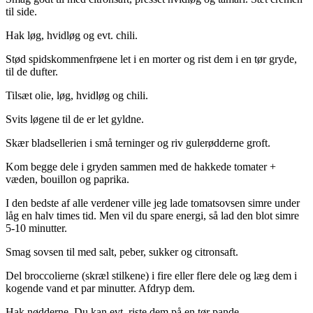
til side.
Hak løg, hvidløg og evt. chili.
Stød spidskommenfrøene let i en morter og rist dem i en tør gryde,
til de dufter.
Tilsæt olie, løg, hvidløg og chili.
Svits løgene til de er let gyldne.
Skær bladsellerien i små terninger og riv gulerødderne groft.
Kom begge dele i gryden sammen med de hakkede tomater +
væden, bouillon og paprika.
I den bedste af alle verdener ville jeg lade tomatsovsen simre under
låg en halv times tid. Men vil du spare energi, så lad den blot simre
5-10 minutter.
Smag sovsen til med salt, peber, sukker og citronsaft.
Del broccolierne (skræl stilkene) i fire eller flere dele og læg dem i
kogende vand et par minutter. Afdryp dem.
Hak nødderne. Du kan evt. riste dem på en tør pande.