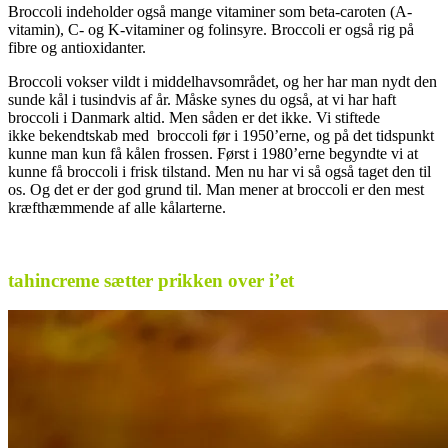
Broccoli indeholder også mange vitaminer som beta-caroten (A-
vitamin), C- og K-vitaminer og folinsyre. Broccoli er også rig på
fibre og antioxidanter.
Broccoli vokser vildt i middelhavsområdet, og her har man nydt den
sunde kål i tusindvis af år. Måske synes du også, at vi har haft
broccoli i Danmark altid. Men såden er det ikke. Vi stiftede
ikke bekendtskab med broccoli før i 1950’erne, og på det tidspunkt
kunne man kun få kålen frossen. Først i 1980’erne begyndte vi at
kunne få broccoli i frisk tilstand. Men nu har vi så også taget den til
os. Og det er der god grund til. Man mener at broccoli er den mest
kræfthæmmende af alle kålarterne.
.
tahincreme sætter prikken over i’et