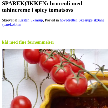
SPAREKØKKEN: broccoli med
tahincreme i spicy tomatsovs
Skrevet af
Kirsten Skaarup
, Posted in
hovedretter
,
Skaarups skønne
sparekøkken
.
kål med fine fornemmelser