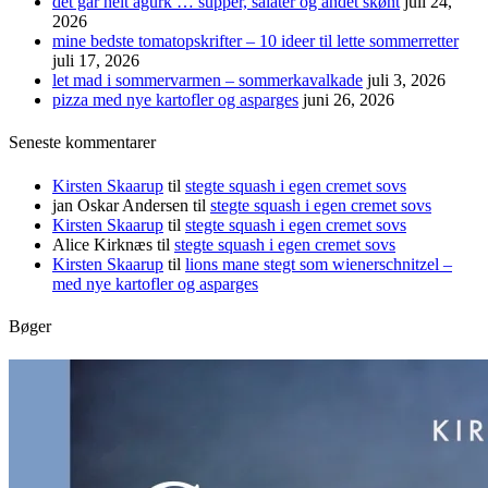
det går helt agurk … supper, salater og andet skønt
juli 24,
2026
mine bedste tomatopskrifter – 10 ideer til lette sommerretter
juli 17, 2026
let mad i sommervarmen – sommerkavalkade
juli 3, 2026
pizza med nye kartofler og asparges
juni 26, 2026
Seneste kommentarer
Kirsten Skaarup
til
stegte squash i egen cremet sovs
jan Oskar Andersen
til
stegte squash i egen cremet sovs
Kirsten Skaarup
til
stegte squash i egen cremet sovs
Alice Kirknæs
til
stegte squash i egen cremet sovs
Kirsten Skaarup
til
lions mane stegt som wienerschnitzel –
med nye kartofler og asparges
Bøger