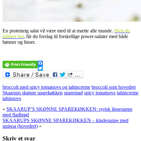
En proteinrig salat vil være med til at mætte alle munde.
Hvis du
klikker her
, får du forslag til forskellige power-salater med både
bønner og linser.
.
Facebook
Twitter
broccoli med spicy tomatsovs og tahincreme
broccoli som hovedret
Skaarups skønne sparekøkken
sparemad
spicy tomatsovs
tahincreme
tahinsovs
«
SKAARUP’S SKØNNE SPAREKØKKEN: syrisk linsesuppe
med fladbrød
SKAARUPS SKØNNE SPAREKØKKEN – kludesuppe med
quinoa (hovedret)
»
Skriv et svar