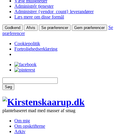
Vælg muligheder
Administrér tjenester
Administrer {vendor_count} leverandører
Læs mere om disse formål
Se
Godkend
Afvis
Se præferencer
Gem præferencer
præferencer
Cookiepolitik
Fortrolighedserklæring
Søg
plantebaseret mad med masser af smag
Om mig
Om opskrifterne
Arkiv