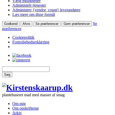
Vælg muligheder
Administrér tjenester
Administrer {vendor_count} leverandører
Læs mere om disse formål
Se
Godkend
Afvis
Se præferencer
Gem præferencer
præferencer
Cookiepolitik
Fortrolighedserklæring
Søg
plantebaseret mad med masser af smag
Om mig
Om opskrifterne
Arkiv