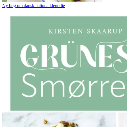
Ny bog om dansk nationalklenodie