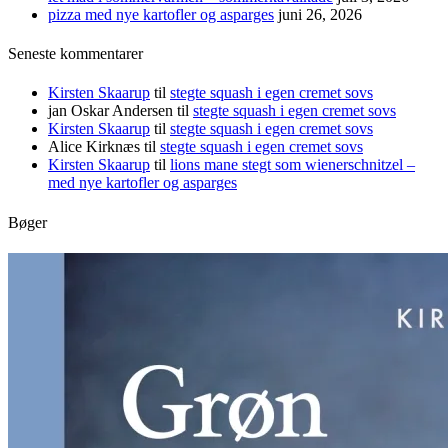
pizza med nye kartofler og asparges
juni 26, 2026
Seneste kommentarer
Kirsten Skaarup
til
stegte squash i egen cremet sovs
jan Oskar Andersen
til
stegte squash i egen cremet sovs
Kirsten Skaarup
til
stegte squash i egen cremet sovs
Alice Kirknæs
til
stegte squash i egen cremet sovs
Kirsten Skaarup
til
lions mane stegt som wienerschnitzel –
med nye kartofler og asparges
Bøger