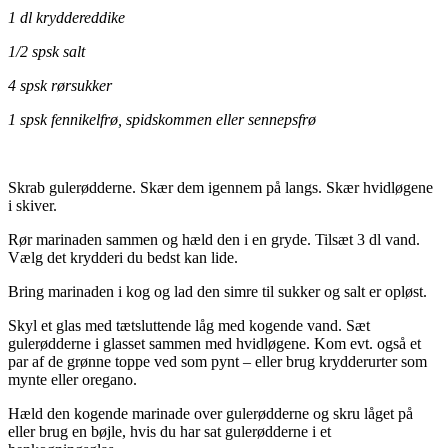
1 dl kryddereddike
1/2 spsk salt
4 spsk rørsukker
1 spsk fennikelfrø, spidskommen eller sennepsfrø
Skrab gulerødderne. Skær dem igennem på langs. Skær hvidløgene
i skiver.
Rør marinaden sammen og hæld den i en gryde. Tilsæt 3 dl vand.
Vælg det krydderi du bedst kan lide.
Bring marinaden i kog og lad den simre til sukker og salt er opløst.
Skyl et glas med tætsluttende låg med kogende vand. Sæt
gulerødderne i glasset sammen med hvidløgene. Kom evt. også et
par af de grønne toppe ved som pynt – eller brug krydderurter som
mynte eller oregano.
Hæld den kogende marinade over gulerødderne og skru låget på
eller brug en bøjle, hvis du har sat gulerødderne i et