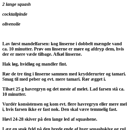
2 lange squash
cocktailpinde
olivenolie
Lav først mandelfarsen: kog linserne i dobbelt mængde vand
ca. 10 minutter. Prøv om linserne er møre og afdryp dem, hvis
der er mere væde tilbage. Afkøl linserne.
Hak løg, hvidløg og mandler fint.
Rør de tre ting i linserne sammen med krydderurter og tamari.
Smag til med peber og evt. mere tamari. Rør ægget i.
Tilsæt 25 g havregryn og det meste af melet. Lad farsen stå ca.
10 minutter.
Vurdér konsistensen og kom evt. flere havregryn eller mere mel
i, hvis farsen ikke er fast nok. Den skal være temmelig fast.
Høvl 24-28 skiver på den lange led af squashene.
Læg en spsk fyld på den brede ende af hver squashskive og rul