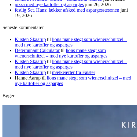
pizza med nye kartofler og asparges
juni 26, 2026
festlig Sct. Hans: lækker afsked med aspargessæsonen
juni
19, 2026
Seneste kommentarer
Kirsten Skaarup
til
lions mane stegt som wienerschnitzel –
med nye kartofler og asparges
Determinant Calculator
til
lions mane stegt som
wienerschnitzel – med nye kartofler og asparges
Kirsten Skaarup
til
lions mane stegt som wienerschnitzel –
med nye kartofler og asparges
Kirsten Skaarup
til
mælkeærter fra Falster
Hanne Aarup
til
lions mane stegt som wienerschnitzel – med
nye kartofler og asparges
Bøger