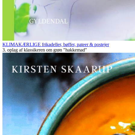
KLIMAKÆRLIGE frikadeller, bøffer, pateer & postejer
3. oplag af klassikeren om grøn "hakkemad"