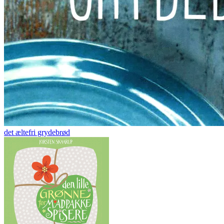
det æltefri grydebrød