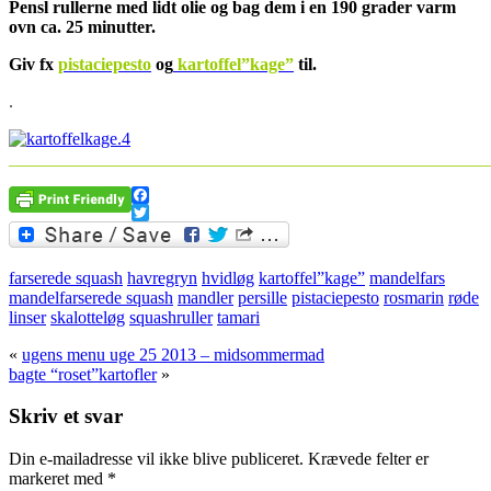
Pensl rullerne med lidt olie og bag dem i en 190 grader varm
ovn ca. 25 minutter.
Giv fx
pistaciepesto
og
kartoffel”kage”
til.
.
_______________________________________________________
Facebook
Twitter
farserede squash
havregryn
hvidløg
kartoffel”kage”
mandelfars
mandelfarserede squash
mandler
persille
pistaciepesto
rosmarin
røde
linser
skalotteløg
squashruller
tamari
«
ugens menu uge 25 2013 – midsommermad
bagte “roset”kartofler
»
Skriv et svar
Din e-mailadresse vil ikke blive publiceret.
Krævede felter er
markeret med
*