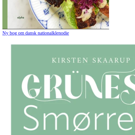
Ny bog om dansk nationalklenodie