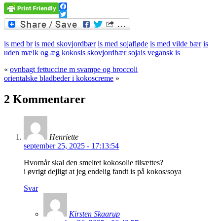
Facebook
Twitter
is med br
is med skovjordbær
is med sojafløde
is med vilde bær
is
uden mælk og æg
kokosis
skovjordbær
sojais
vegansk is
«
ovnbagt fettuccine m svampe og broccoli
orientalske bladbeder i kokoscreme
»
2 Kommentarer
Henriette
september 25, 2025 - 17:13:54
Hvornår skal den smeltet kokosolie tilsættes?
i øvrigt dejligt at jeg endelig fandt is på kokos/soya
Svar
Kirsten Skaarup