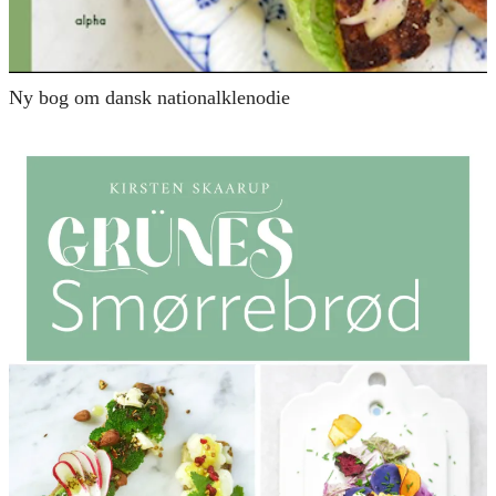
Ny bog om dansk nationalklenodie