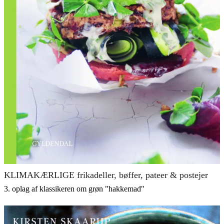
KLIMAKÆRLIGE frikadeller, bøffer, pateer & postejer
3. oplag af klassikeren om grøn "hakkemad"