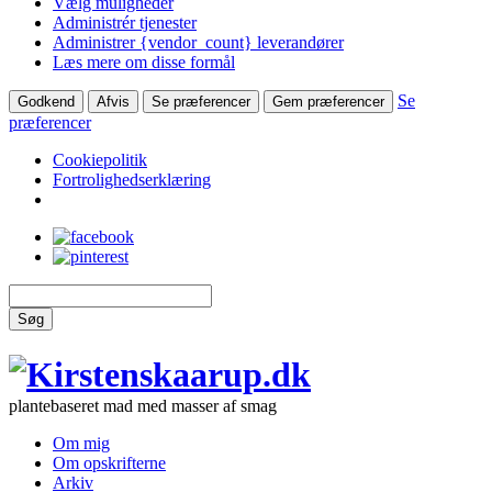
Vælg muligheder
Administrér tjenester
Administrer {vendor_count} leverandører
Læs mere om disse formål
Se
Godkend
Afvis
Se præferencer
Gem præferencer
præferencer
Cookiepolitik
Fortrolighedserklæring
Søg
plantebaseret mad med masser af smag
Om mig
Om opskrifterne
Arkiv