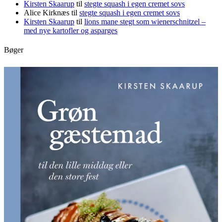
Kirsten Skaarup
til
stegte squash i egen cremet sovs
Alice Kirknæs
til
stegte squash i egen cremet sovs
Kirsten Skaarup
til
lions mane stegt som wienerschnitzel –
med nye kartofler og asparges
Bøger