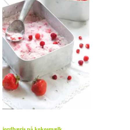
jordbæris på kokosmælk