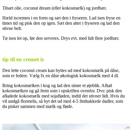
Tilsæt olie, coconut dream (eller kokosmælk) og jordbær.
Hæld iscremen i en form og sæt den i fryseren. Lad isen fryse en
times tid og pisk den op igen. Sæt den atter i fryseren og lad den
stivne helt.
Tø isen let op, før den serveres. Drys evt. med lidt flere jordbær.
tip til en cremet is
Den lette coconut cream kan byttes ud med kokosmælk på dåse,
som er federe. Vælg fx en dåse økologisk kokosmælk med 4 dl.
Bring kokosmælken i kog og lad den simre et øjeblik. Afkøl
kokosmælken og gå frem som i opskriften ovenfor. Dvs: pisk den
afkølede kokosmælk med sojafløden, indtil det stivner lidt. Hvis du
vil undgå flormelis, så byt det ud med 4-5 finthakkede dadler, som
du pisker sammen med mælk og fløde.