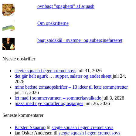
ovnbagt "spaghetti" af squash
Om opskrifterne
bagt spidskål - svampe- og auberginefarseret
Nyeste opskrifter
stegte squash i egen cremet sovs
juli 31, 2026
det går helt agurk … supper, salater og andet skønt
juli 24,
2026
mine bedste tomatopskrifter – 10 ideer til lette sommerretter
juli 17, 2026
let mad i sommervarmen – sommerkavalkade
juli 3, 2026
pizza med nye kartofler og asparges
juni 26, 2026
Seneste kommentarer
Kirsten Skaarup
til
stegte squash i egen cremet sovs
jan Oskar Andersen
til
stegte squash i egen cremet sovs