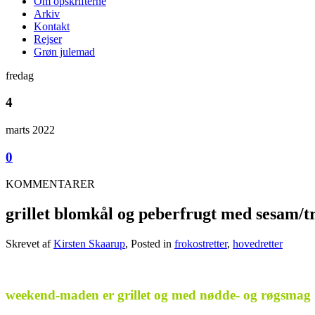
Om opskrifterne
Arkiv
Kontakt
Rejser
Grøn julemad
fredag
4
marts 2022
0
KOMMENTARER
grillet blomkål og peberfrugt med sesam/tr
Skrevet af
Kirsten Skaarup
, Posted in
frokostretter
,
hovedretter
.
weekend-maden er grillet og med nødde- og røgsmag