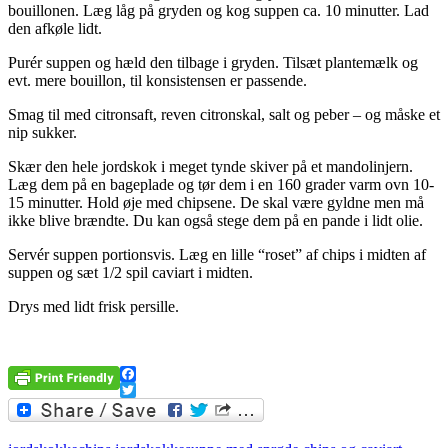
bouillonen. Læg låg på gryden og kog suppen ca. 10 minutter. Lad
den afkøle lidt.
Purér suppen og hæld den tilbage i gryden. Tilsæt plantemælk og
evt. mere bouillon, til konsistensen er passende.
Smag til med citronsaft, reven citronskal, salt og peber – og måske et
nip sukker.
Skær den hele jordskok i meget tynde skiver på et mandolinjern.
Læg dem på en bageplade og tør dem i en 160 grader varm ovn 10-
15 minutter. Hold øje med chipsene. De skal være gyldne men må
ikke blive brændte. Du kan også stege dem på en pande i lidt olie.
Servér suppen portionsvis. Læg en lille “roset” af chips i midten af
suppen og sæt 1/2 spil caviart i midten.
Drys med lidt frisk persille.
.
Facebook
Twitter