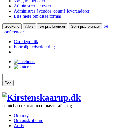
Vælg muligheder
Administrér tjenester
Administrer {vendor_count} leverandører
Læs mere om disse formål
Se
Godkend
Afvis
Se præferencer
Gem præferencer
præferencer
Cookiepolitik
Fortrolighedserklæring
Søg
plantebaseret mad med masser af smag
Om mig
Om opskrifterne
Arkiv