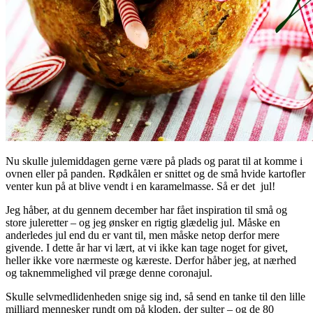
Nu skulle julemiddagen gerne være på plads og parat til at komme i
ovnen eller på panden. Rødkålen er snittet og de små hvide kartofler
venter kun på at blive vendt i en karamelmasse. Så er det jul!
Jeg håber, at du gennem december har fået inspiration til små og
store juleretter – og jeg ønsker en rigtig glædelig jul. Måske en
anderledes jul end du er vant til, men måske netop derfor mere
givende. I dette år har vi lært, at vi ikke kan tage noget for givet,
heller ikke vore nærmeste og kæreste. Derfor håber jeg, at nærhed
og taknemmelighed vil præge denne coronajul.
Skulle selvmedlidenheden snige sig ind, så send en tanke til den lille
milliard mennesker rundt om på kloden, der sulter – og de 80