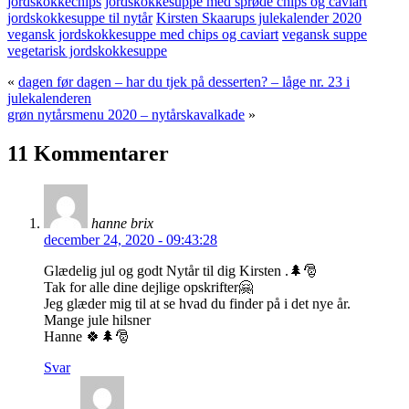
jordskokkechips
jordskokkesuppe med sprøde chips og caviart
jordskokkesuppe til nytår
Kirsten Skaarups julekalender 2020
vegansk jordskokkesuppe med chips og caviart
vegansk suppe
vegetarisk jordskokkesuppe
«
dagen før dagen – har du tjek på desserten? – låge nr. 23 i
julekalenderen
grøn nytårsmenu 2020 – nytårskavalkade
»
11 Kommentarer
hanne brix
december 24, 2020 - 09:43:28
Glædelig jul og godt Nytår til dig Kirsten .🌲🎅
Tak for alle dine dejlige opskrifter🤗
Jeg glæder mig til at se hvad du finder på i det nye år.
Mange jule hilsner
Hanne 🍀🌲🎅
Svar