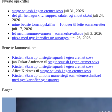
Nyeste opskrifter
stegte squash i egen cremet sovs
juli 31, 2026
det går helt agurk … supper, salater og andet skønt
juli 24,
2026
mine bedste tomatopskrifter – 10 ideer til lette sommerretter
juli 17, 2026
let mad i sommervarmen – sommerkavalkade
juli 3, 2026
pizza med nye kartofler og asparges
juni 26, 2026
Seneste kommentarer
Kirsten Skaarup
til
stegte squash i egen cremet sovs
jan Oskar Andersen
til
stegte squash i egen cremet sovs
Kirsten Skaarup
til
stegte squash i egen cremet sovs
Alice Kirknæs
til
stegte squash i egen cremet sovs
Kirsten Skaarup
til
lions mane stegt som wienerschnitzel –
med nye kartofler og asparges
Bøger