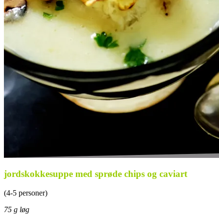
jordskokkesuppe med sprøde chips og caviart
(4-5 personer)
75 g løg