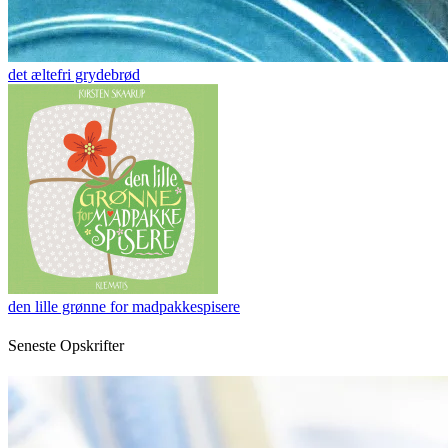
det æltefri grydebrød
den lille grønne for madpakkespisere
Seneste Opskrifter