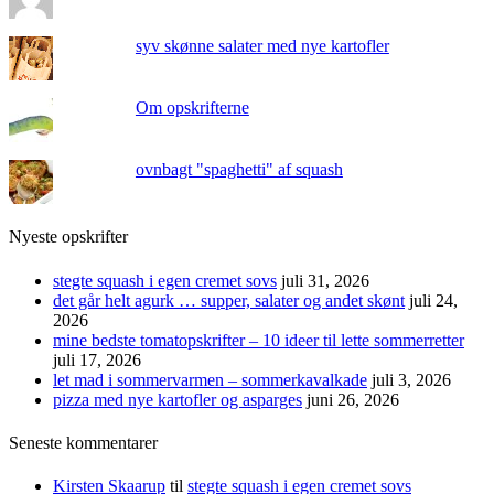
syv skønne salater med nye kartofler
Om opskrifterne
ovnbagt "spaghetti" af squash
Nyeste opskrifter
stegte squash i egen cremet sovs
juli 31, 2026
det går helt agurk … supper, salater og andet skønt
juli 24,
2026
mine bedste tomatopskrifter – 10 ideer til lette sommerretter
juli 17, 2026
let mad i sommervarmen – sommerkavalkade
juli 3, 2026
pizza med nye kartofler og asparges
juni 26, 2026
Seneste kommentarer
Kirsten Skaarup
til
stegte squash i egen cremet sovs