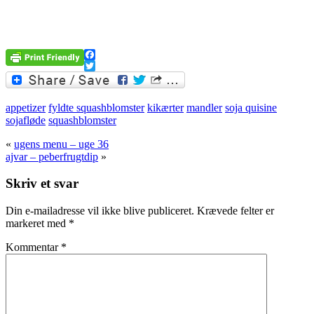
Facebook
Twitter
appetizer
fyldte squashblomster
kikærter
mandler
soja quisine
sojafløde
squashblomster
«
ugens menu – uge 36
ajvar – peberfrugtdip
»
Skriv et svar
Din e-mailadresse vil ikke blive publiceret.
Krævede felter er
markeret med
*
Kommentar
*