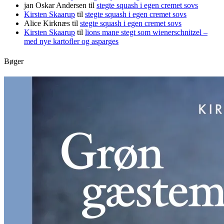
jan Oskar Andersen
til
stegte squash i egen cremet sovs
Kirsten Skaarup
til
stegte squash i egen cremet sovs
Alice Kirknæs
til
stegte squash i egen cremet sovs
Kirsten Skaarup
til
lions mane stegt som wienerschnitzel –
med nye kartofler og asparges
Bøger