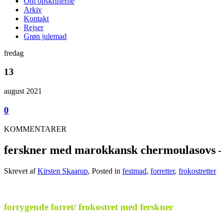
Om opskrifterne
Arkiv
Kontakt
Rejser
Grøn julemad
fredag
13
august 2021
0
KOMMENTARER
ferskner med marokkansk chermoulasovs –
Skrevet af
Kirsten Skaarup
, Posted in
festmad
,
forretter
,
frokostretter
.
forrygende forret/ frokostret med ferskner